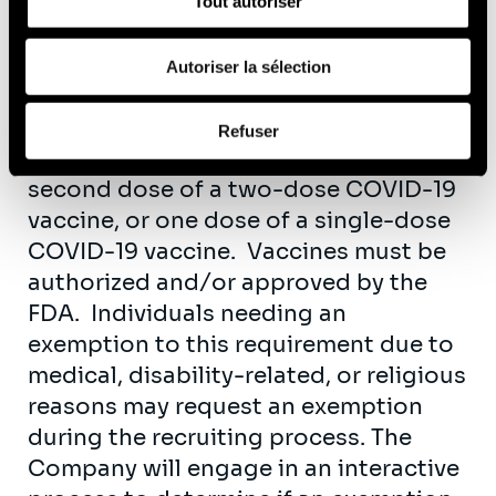
19 as a condition of employment.
Tout autoriser
celles-ci avec d'autres informations que vous leur avez
“Fully vaccinated” means that the
fournies ou qu'ils ont collectées lors de votre utilisation
de leurs services (cookies tiers).
individual can provide acceptable
Autoriser la sélection
proof that the individual has received,
Afin d’en savoir plus sur qui nous sommes, comment
at least fourteen (14) days prior to the
Refuser
vous pouvez nous contacter et comment nous traitons
individual’s start date, either the
les données personnelles, vous pouvez consulter notre
second dose of a two-dose COVID-19
Politique de protection des données à caractère
vaccine, or one dose of a single-dose
personnel
.
COVID-19 vaccine. Vaccines must be
authorized and/or approved by the
FDA. Individuals needing an
exemption to this requirement due to
medical, disability-related, or religious
reasons may request an exemption
during the recruiting process. The
Company will engage in an interactive