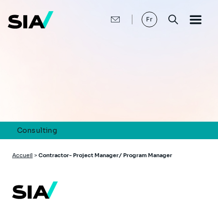
Aller
au
contenu
Fr
principal
Consulting
Fil
Accueil
>
Contractor- Project Manager/ Program Manager
d'Ariane