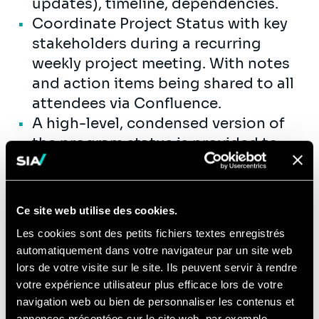
updates), timeline, dependencies.
Coordinate Project Status with key
stakeholders during a recurring
weekly project meeting. With notes
and action items being shared to all
attendees via Confluence.
A high-level, condensed version of
the program status is provided to
executive on a weekly or bi-weekly
basis via email as well.
Facilitate project / workstream
Ce site web utilise des cookies.
update and working
Les cookies sont des petits fichiers textes enregistrés
sessions/meetings: agenda,
automatiquement dans votre navigateur par un site web
minutes, timeline, overall project
lors de votre visite sur le site. Ils peuvent servir à rendre
updates, etc.
votre expérience utilisateur plus efficace lors de votre
navigation web ou bien de personnaliser les contenus et
annonces présentées sur le site web, par exemple.