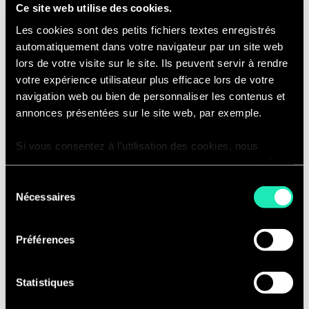
ALM
Ce site web utilise des cookies.
Valorisation de portefeuilles
Les cookies sont des petits fichiers textes enregistrés
Gestion des risques
automatiquement dans votre navigateur par un site web
Optimisation des mécanismes de
lors de votre visite sur le site. Ils peuvent servir à rendre
transfert de risque ou des décisions
votre expérience utilisateur plus efficace lors de votre
de gestion
navigation web ou bien de personnaliser les contenus et
annonces présentées sur le site web, par exemple.
Evaluations réglementaires ou audit
selon les normes françaises, IFRS,
Si vous consentez à l’utilisation des cookies, nous
Solvabilité et MCEV
enregistrons votre consentement pour une durée de 6
Modélisation financière et revue de
mois, après laquelle nous vous demanderons de
Sélection
modèle
consentir à cette utilisation à nouveau. Si vous ne
Nécessaires
du
Détermination du capital
souhaitez pas consentir à cette utilisation, le site
consentement
n’utilisera que les cookies nécessaires à son bon
réglementaire ou économique
Préférences
fonctionnement et ne personnalisera pas votre
Dans le cadre des activités internes du
expérience en tant que visiteur du site.
cabinet
, votre participation s’articule
Statistiques
autour des axes suivants:
Vous pouvez accéder à la liste complète des cookies