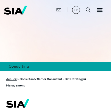
Aller
au
contenu
Fr
principal
Consulting
Fil
Accueil
>
Consultant/ Senior Consultant - Data Strategy &
d'Ariane
Management