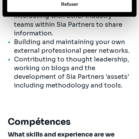
Refuser
senior members of the organisation.
vous pouvez nous contacter et comment nous traitons
les données personnelles, vous pouvez consulter notre
Interacting with other industry
Politique de protection des données à caractère
teams within Sia Partners to share
personnel
.
information.
Building and maintaining your own
external professional peer networks.
Contributing to thought leadership,
working on blogs and the
development of Sia Partners ‘assets’
including methodology and tools.
Compétences
What skills and experience are we