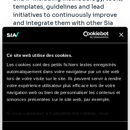
templates, guidelines and lead
initiatives to continuously improve
and integrate them with other Sia
Partners assets across the
Practice. Build and manage the end-
to-end project plan, and
monitor/report progress. Effectively
Ce site web utilise des cookies.
manage scope and dependencies.
Les cookies sont des petits fichiers textes enregistrés
Identify risks and issues and
automatiquement dans votre navigateur par un site web
lors de votre visite sur le site. Ils peuvent servir à rendre
proactively resolve/mitigate them.
votre expérience utilisateur plus efficace lors de votre
Ensure that the project is delivered
navigation web ou bien de personnaliser les contenus et
to time, cost and quality
annonces présentées sur le site web, par exemple.
Ensure there is a well-defined
delivery methodology for cloud data
Si vous consentez à l’utilisation des cookies, nous
warehouse solutions (Azure Data
enregistrons votre consentement pour une durée de 6
mois, après laquelle nous vous demanderons de
Lake/Snowflake/Redshift).
Sélection