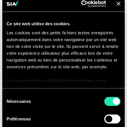
compliance advisory, change and
transformation projects.
Be an active team member and
Ce site web utilise des cookies.
provide support to Senior
Les cookies sont des petits fichiers textes enregistrés
Consultants and Managers for the
automatiquement dans votre navigateur par un site web
successful execution of client
lors de votre visite sur le site. Ils peuvent servir à rendre
votre expérience utilisateur plus efficace lors de votre
projects.
navigation web ou bien de personnaliser les contenus et
Working closely with our other
annonces présentées sur le site web, par exemple.
offices and leverage our global
network to take part to cross-selling
Si vous consentez à l’utilisation des cookies, nous
initiatives and widely share our
enregistrons votre consentement pour une durée de 6
knowledge
mois, après laquelle nous vous demanderons de
Sélection
consentir à cette utilisation à nouveau. Si vous ne
Sharing consulting best practices
Nécessaires
du
souhaitez pas consentir à cette utilisation, le site
with the team.
consentement
n’utilisera que les cookies nécessaires à son bon
Prepare material to support
Préférences
fonctionnement et ne personnalisera pas votre
business development initiatives