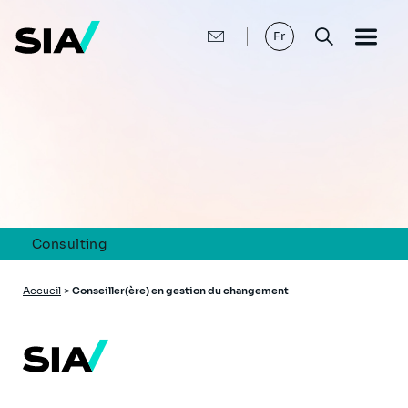
Aller
au
contenu
Fr
principal
Consulting
Fil
Accueil
>
Conseiller(ère) en gestion du changement
d'Ariane