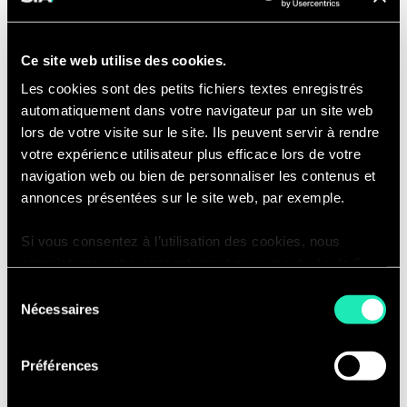
d'utilisateurs,
Revoir les nouveaux processus
Ce site web utilise des cookies.
d'affaires et modèles
Les cookies sont des petits fichiers textes enregistrés
organisationnels pour en déterminer
automatiquement dans votre navigateur par un site web
les impacts,
lors de votre visite sur le site. Ils peuvent servir à rendre
Former et coacher
les agents de
votre expérience utilisateur plus efficace lors de votre
changement,
navigation web ou bien de personnaliser les contenus et
Animer des sessions de travail
avec
annonces présentées sur le site web, par exemple.
les utilisateurs dans le but de les
Si vous consentez à l’utilisation des cookies, nous
sensibiliser au changement,
enregistrons votre consentement pour une durée de 6
Identifier, analyser et gérer les
mois, après laquelle nous vous demanderons de
Sélection
impacts organisationnels
.
consentir à cette utilisation à nouveau. Si vous ne
Nécessaires
du
souhaitez pas consentir à cette utilisation, le site
Dans le cadre des activités internes du
consentement
n’utilisera que les cookies nécessaires à son bon
cabinet
et notamment de groupes de
Préférences
fonctionnement et ne personnalisera pas votre
veille dynamiques, votre participation
expérience en tant que visiteur du site.