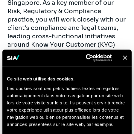
Singapore. As a key member of our
Risk, Regulatory & Compliance
practice, you will work closely with our
client's compliance and legal teams,
leading cross-functional initiatives
around Know Your Customer (KYC)
and Anti-Money Laundering (AML)
processes.
Perform comprehensive KYC
Ce site web utilise des cookies.
procedures for Private Banking
clients
Les cookies sont des petits fichiers textes enregistrés
automatiquement dans votre navigateur par un site web
Prepare KYC document collection
lors de votre visite sur le site. Ils peuvent servir à rendre
checklists and gather data from
votre expérience utilisateur plus efficace lors de votre
Relationship Managers (RMs) and
navigation web ou bien de personnaliser les contenus et
clients
annonces présentées sur le site web, par exemple.
Conduct thorough identification