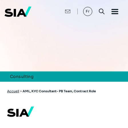
Aller
au
contenu
Fr
principal
Consulting
Fil
Accueil
>
AML, KYC Consultant- PB Team, Contract Role
d'Ariane