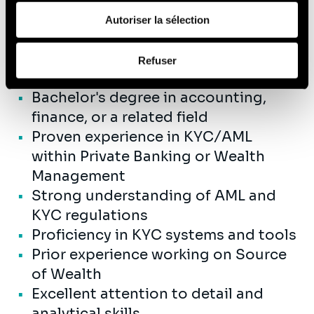
changes and industry best practices
de leurs services (cookies tiers).
Autoriser la sélection
Afin d’en savoir plus sur qui nous sommes, comment
Refuser
Compétences
vous pouvez nous contacter et comment nous traitons
les données personnelles, vous pouvez consulter notre
Bachelor's degree in accounting,
Politique de protection des données à caractère
finance, or a related field
personnel
.
Proven experience in KYC/AML
within Private Banking or Wealth
Management
Strong understanding of AML and
KYC regulations
Proficiency in KYC systems and tools
Prior experience working on Source
of Wealth
Excellent attention to detail and
analytical skills