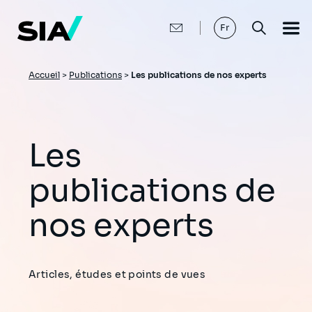
Aller
au
contenu
Fr
principal
Fil
Accueil
>
Publications
>
Les publications de nos experts
d'Ariane
Les
publications de
nos experts
Articles, études et points de vues