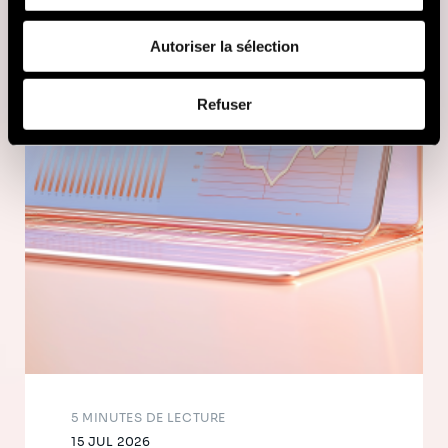
fournies ou qu'ils ont collectées lors de votre utilisation
de leurs services (cookies tiers).
Autoriser la sélection
Afin d’en savoir plus sur qui nous sommes, comment
Refuser
vous pouvez nous contacter et comment nous traitons
les données personnelles, vous pouvez consulter notre
Politique de protection des données à caractère
personnel
.
5 MINUTES DE LECTURE
15 JUL 2026