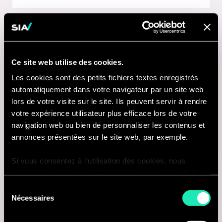
Consulting
Ce site web utilise des cookies.
CYBERSECURITY & DATA PROTECTION
Les cookies sont des petits fichiers textes enregistrés
Senior Consultant- Cybersecurity
automatiquement dans votre navigateur par un site web
lors de votre visite sur le site. Ils peuvent servir à rendre
San Francisco, États-Unis
votre expérience utilisateur plus efficace lors de votre
navigation web ou bien de personnaliser les contenus et
Je suis intéressé(e)
annonces présentées sur le site web, par exemple.
Si vous consentez à l’utilisation des cookies, nous
enregistrons votre consentement pour une durée de 6
Consulting
mois, après laquelle nous vous demanderons de
Sélection
consentir à cette utilisation à nouveau. Si vous ne
Nécessaires
du
souhaitez pas consentir à cette utilisation, le site
CYBERSECURITY & DATA PROTECTION
consentement
n’utilisera que les cookies nécessaires à son bon