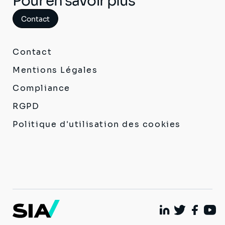
Pour en savoir plus
Contact
Contact
Mentions Légales
Compliance
RGPD
Politique d'utilisation des cookies
Linkedin
Twitter
Facebo
Yout