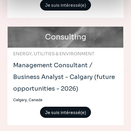
Politique de protection des données à caractère
Je suis intéressé(e)
personnel
.
Consulting
ENERGY, UTILITIES & ENVIRONMENT
Management Consultant /
Business Analyst - Calgary (future
opportunities - 2026)
Calgary, Canada
Je suis intéressé(e)