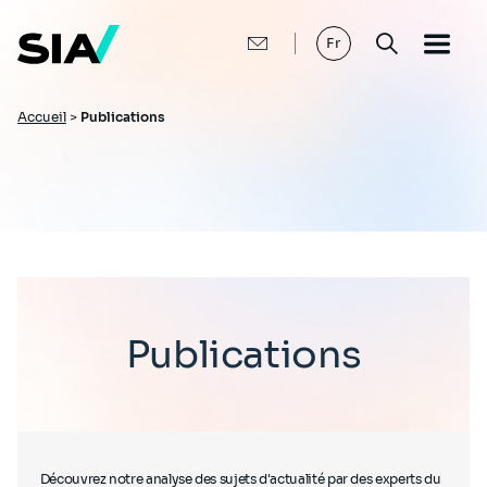
Aller
au
contenu
Fr
principal
Fil
Accueil
>
Publications
d'Ariane
Publications
Découvrez notre analyse des sujets d'actualité par des experts du