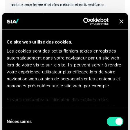
secteur, sous forme d'articles, d'études et de livres blancs.
En savoir plus
Ce site web utilise des cookies.
Les cookies sont des petits fichiers textes enregistrés
automatiquement dans votre navigateur par un site web
Podcasts
lors de votre visite sur le site. Ils peuvent servir à rendre
votre expérience utilisateur plus efficace lors de votre
navigation web ou bien de personnaliser les contenus et
annonces présentées sur le site web, par exemple.
Si vous consentez à l’utilisation des cookies, nous
Écoutez nos experts discuter avec d'autres experts du secteur et
enregistrons votre consentement pour une durée de 6
découvrez des podcasts créés en interne.
mois, après laquelle nous vous demanderons de
Sélection
consentir à cette utilisation à nouveau. Si vous ne
Ecouter nos podcasts
Nécessaires
du
souhaitez pas consentir à cette utilisation, le site
consentement