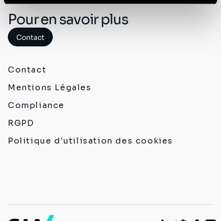
Politique de protection des données à caractère
Pour en savoir plus
personnel
.
Contact
Contact
Mentions Légales
Compliance
RGPD
Politique d'utilisation des cookies