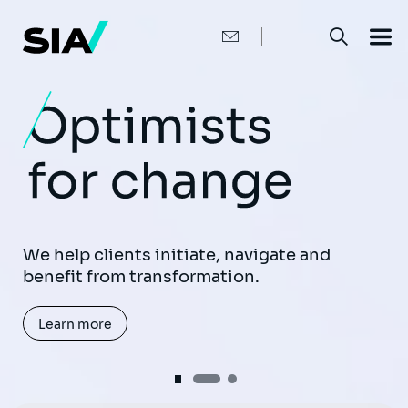
メ
イ
ン
コ
ン
テ
ン
ツ
に
移
動
Harness the power of Generative AI to
enhance user experience and boost
productivity.
We help clients initiate, navigate and
benefit from transformation.
Learn more
Learn more
Pause
Pause