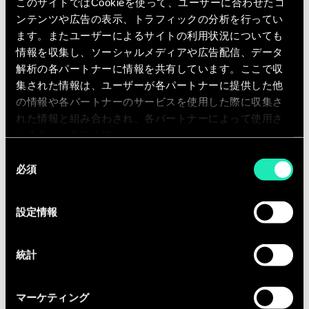
このサイトではCookieを使って、ユーザーに合わせたコ
organizational schemes, and reimagining the
ンテンツや広告の表示、トラフィックの分析を行ってい
art of leadership and transformation in a
ます。またユーザーによるサイトの利用状況についても
concrete, effective, and responsible way.
情報を収集し、ソーシャルメディアや広告配信、データ
解析の各パートナーに情報を共有しています。ここで収
集された情報は、ユーザーが各パートナーに提供した他
の情報や各パートナーのサービスを使用した際に収集さ
れた情報と組み合わされ、各パートナーによって使用さ
Our Capabilities
れることがあります。
同
必須
意
の
選
設定情報
Disover which sectors we specialize in, and our services and
択
offerings.
統計
Learn more
マーケティング