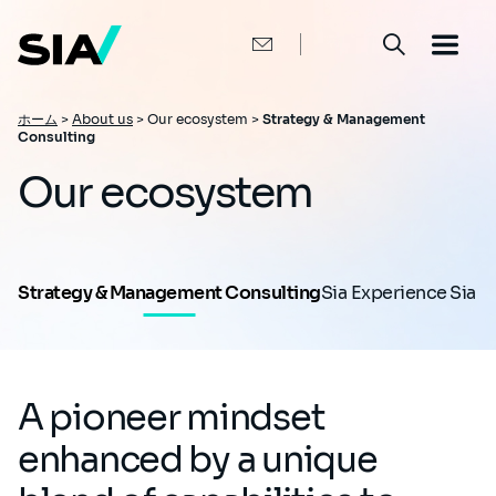
メ
イ
ン
コ
ン
テ
ン
パ
ホーム
>
About us
>
Our ecosystem >
Strategy & Management
ツ
Consulting
ン
に
移
く
Our ecosystem
動
ず
Strategy & Management Consulting
Sia Experience
Sia A
A pioneer mindset
enhanced by a unique