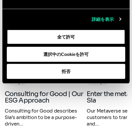
What our experts say
詳細を表示
全て許可
選択中のCookieを許可
拒否
Hot Topic
Hot Topic
Consulting for Good | Our
Enter the metaverse with
ESG Approach
Sia
Consulting for Good describes
Our Metaverse serv
Sia’s ambition to be a purpose-
customers to trans
driven…
and…