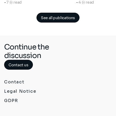
-
7 分 read
-
4 分 read
See all publications
Continue the
discussion
Contact us
Contact
Legal Notice
GDPR