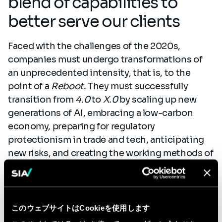
blend of capabilities to
better serve our clients
Faced with the challenges of the 2020s,
companies must undergo transformations of
an unprecedented intensity, that is, to the
point of a
Reboot
. They must successfully
transition from
4.0
to
X.0
by scaling up new
generations of AI, embracing a low-carbon
economy, preparing for regulatory
protectionism in trade and tech, anticipating
new risks, and creating the working methods of
tomorrow.
Sia Partners accompanies clients in developing
tomorrow's innovative ecosystems,
このウェブサイトはCookieを使用します
reinventing business models and