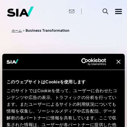
メ
イ
ン
コ
ン
テ
ン
パ
ホーム
>
Business Transformation
ツ
ン
に
移
く
動
ず
Business
Transformation
このウェブサイトはCookieを使用します
このサイトではCookieを使って、ユーザーに合わせたコ
AI is accelerating organizational transformation.
ンテンツや広告の表示、トラフィックの分析を行ってい
Sia helps clients adapt their structures and
ます。またユーザーによるサイトの利用状況についても
operating models to gain competitiveness,
情報を収集し、ソーシャルメディアや広告配信、データ
flexibility and employee satisfaction.
解析の各パートナーに情報を共有しています。ここで収
集された情報は、ユーザーが各パートナーに提供した他