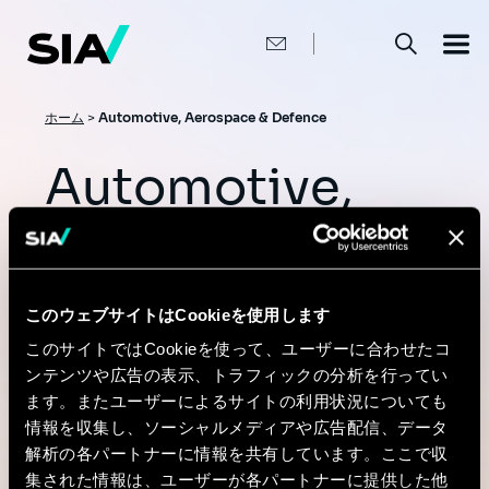
メ
イ
ン
コ
ン
テ
ン
パ
ホーム
>
Automotive, Aerospace & Defence
ツ
ン
に
移
Automotive,
く
動
ず
Aerospace &
Defence
このウェブサイトはCookieを使用します
このサイトではCookieを使って、ユーザーに合わせたコ
AI is reshaping the automotive, aerospace and
ンテンツや広告の表示、トラフィックの分析を行ってい
ます。またユーザーによるサイトの利用状況についても
defense industries. Sia supports major groups
情報を収集し、ソーシャルメディアや広告配信、データ
and their suppliers in adopting industrial AI,
解析の各パートナーに情報を共有しています。ここで収
predictive maintenance and AI-augmented
集された情報は、ユーザーが各パートナーに提供した他
Industry 4.0.