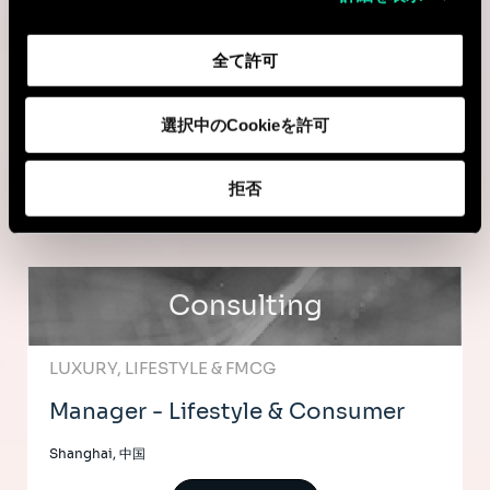
AI & Tech
全て許可
Senior QA Engineer - Automation
選択中のCookieを許可
Mumbai, インド
I'm interested
拒否
Consulting
LUXURY, LIFESTYLE & FMCG
Manager - Lifestyle & Consumer
Shanghai, 中国