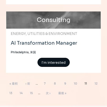
Consulting
ENERGY, UTILITIES & ENVIRONMENT
AI Transformation Manager
Philadelphia, 米国
I'm interested
ペ
先
前
ペ
ペ
ペ
ペ
ペ
ペ
« 最初
‹ 前
…
7
8
9
10
11
12
ー
ジ
頭
ペ
ー
ー
ー
ー
ー
ー
ペ
ペ
ペ
次
最
送
13
14
15
…
次 ›
最後 »
り
ペ
ー
ジ
ジ
ジ
ジ
ジ
ジ
ー
ー
ー
ペ
終
ー
ジ