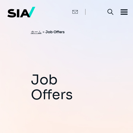
メ
イ
ン
コ
ン
テ
ン
パ
ホーム
>
Job Offers
ツ
ン
に
移
く
動
ず
Job
Offers