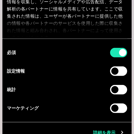
Stratumn
情報を収集し、ソーシャルメディアや広告配信、データ
解析の各パートナーに情報を共有しています。ここで収
Mumbai, インド
集された情報は、ユーザーが各パートナーに提供した他
の情報や各パートナーのサービスを使用した際に収集さ
I'm interested
れた情報と組み合わされ、各パートナーによって使用さ
れることがあります。
同
必須
意
AI & Tech
の
選
設定情報
択
Data Analyst
統計
Mumbai, インド
I'm interested
マーケティング
詳細を表示