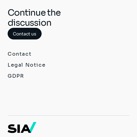
ジ
ジ
ジ
ー
ペ
ジ
ジ
ー
Continue the
ジ
discussion
Contact us
Contact
Legal Notice
GDPR