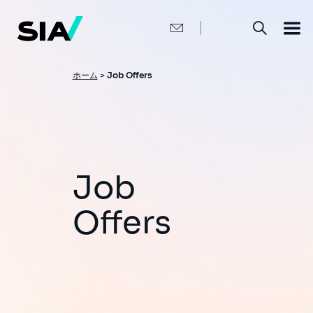
メ
イ
ン
コ
ン
テ
ン
パ
ホーム
>
Job Offers
ツ
ン
に
移
く
動
ず
Job
Offers