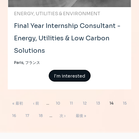
ENERGY, UTILITIES & ENVIRONMENT
Final Year Internship Consultant -
Energy, Utilities & Low Carbon
Solutions
Paris, フランス
I'm interested
ペ
先
前
ペ
ペ
ペ
ペ
ペ
ペ
« 最初
‹ 前
…
10
11
12
13
14
15
ー
ジ
頭
ペ
ー
ー
ー
ー
ー
ー
ペ
ペ
ペ
次
最
送
16
17
18
…
次 ›
最後 »
り
ペ
ー
ジ
ジ
ジ
ジ
ジ
ジ
ー
ー
ー
ペ
終
ー
ジ
ジ
ジ
ジ
ー
ペ