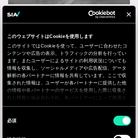
ENERGY, UTILITIES & ENVIRONMENT
Consultant – Energy, Utilities &
Low Carbon Solutions
このウェブサイトはCookieを使用します
このサイトではCookieを使って、ユーザーに合わせたコ
Paris, フランス
ンテンツや広告の表示、トラフィックの分析を行ってい
I'm interested
ます。またユーザーによるサイトの利用状況についても
情報を収集し、ソーシャルメディアや広告配信、データ
解析の各パートナーに情報を共有しています。ここで収
集された情報は、ユーザーが各パートナーに提供した他
の情報や各パートナーのサービスを使用した際に収集さ
Consulting
れた情報と組み合わされ、各パートナーによって使用さ
れることがあります。
ENERGY, UTILITIES & ENVIRONMENT
同
必須
意
Manager - Energy & Utilities
の
Paris, フランス
選