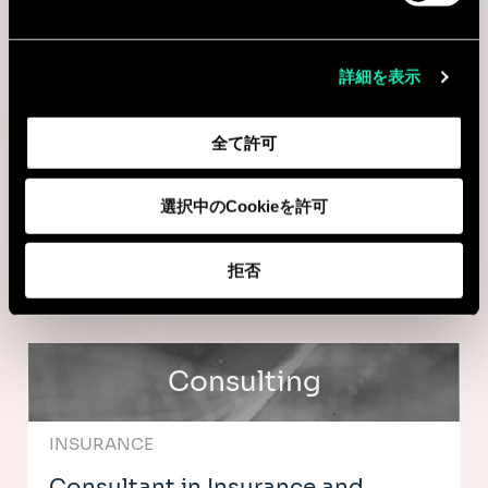
BUSINESS TRANSFORMATION
詳細を表示
Conseiller(ère) Directeur(-trice)
Engagement en Stratégie et
全て許可
Transformation IA
選択中のCookieを許可
Montréal, カナダ
I'm interested
拒否
Consulting
INSURANCE
Consultant in Insurance and