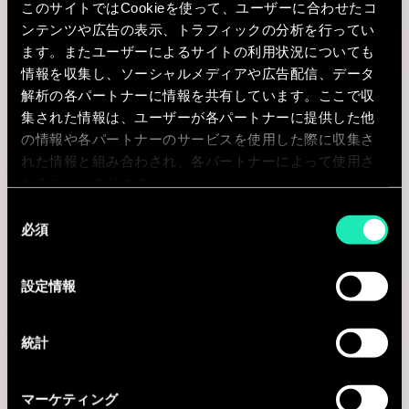
このサイトではCookieを使って、ユーザーに合わせたコ
ンテンツや広告の表示、トラフィックの分析を行ってい
I'm interested
ます。またユーザーによるサイトの利用状況についても
情報を収集し、ソーシャルメディアや広告配信、データ
解析の各パートナーに情報を共有しています。ここで収
集された情報は、ユーザーが各パートナーに提供した他
Consulting
の情報や各パートナーのサービスを使用した際に収集さ
れた情報と組み合わされ、各パートナーによって使用さ
れることがあります。
MARKETING & CUSTOMER STRATEGY
同
Senior Retail Consultant
必須
意
の
Antwerpen, ベルギー
選
設定情報
I'm interested
択
統計
Consulting
マーケティング