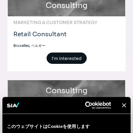
Consulting
MARKETING & CUSTOMER STRATEGY
Retail Consultant
Bruxelles, ベルギー
I'm interested
Consulting
MARKETING & CUSTOMER STRATEGY
Retail & E-commerce Consultant
このウェブサイトはCookieを使用します
Amsterdam, オランダ