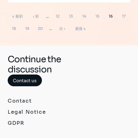
ペ
先
前
ペ
ペ
ペ
ペ
ペ
ペ
« 最初
‹ 前
…
12
13
14
15
16
17
ー
ジ
頭
ペ
ー
ー
ー
ー
ー
ー
ペ
ペ
ペ
次
最
送
18
19
20
…
次 ›
最後 »
り
ペ
ー
ジ
ジ
ジ
ジ
ジ
ジ
ー
ー
ー
ペ
終
ー
ジ
ジ
ジ
ジ
ー
ペ
ジ
ジ
ー
Continue the
ジ
discussion
Contact us
Contact
Legal Notice
GDPR