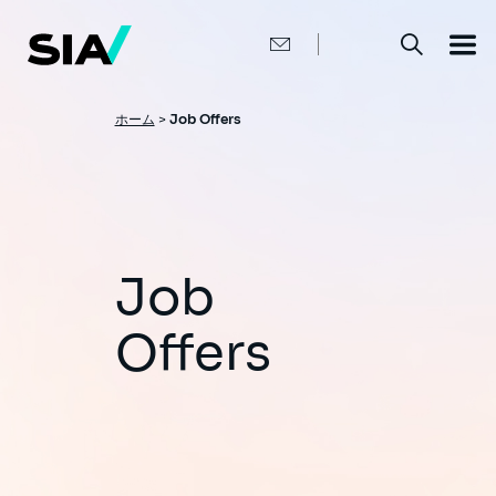
メ
イ
ン
コ
ン
テ
ン
パ
ホーム
>
Job Offers
ツ
ン
に
移
く
動
ず
Job
Offers