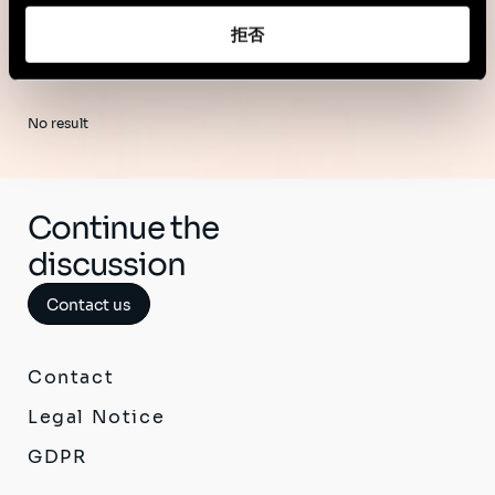
拒否
No result
Continue the
discussion
Contact us
Contact
Legal Notice
GDPR