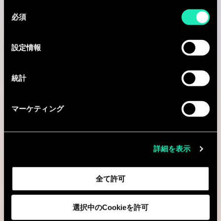
同
必須
意
役割
の
選
設定情報
択
統計
Expertise
マーケティング
詳細を表示
タイトル
全て許可
選択中のCookieを許可