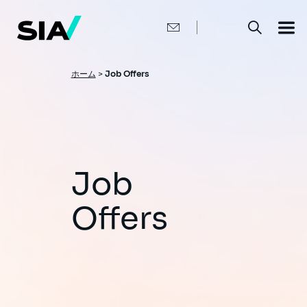
メ
イ
ン
コ
ン
テ
ン
パ
ホーム
>
Job Offers
ツ
ン
に
移
く
動
ず
Job
Offers