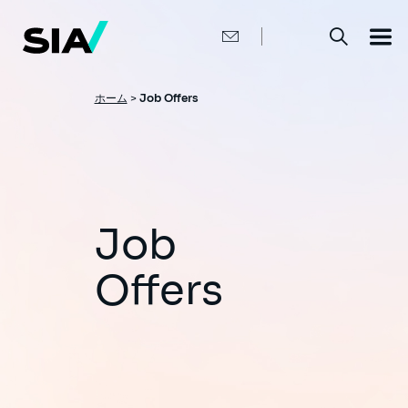
メ
イ
ン
コ
ン
テ
ン
パ
ホーム
>
Job Offers
ツ
ン
に
移
く
動
ず
Job
Offers