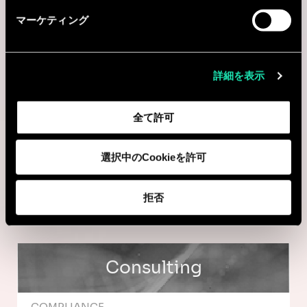
マーケティング
Consulting
詳細を表示
DATA SCIENCE
全て許可
Senior Data Engineer
選択中のCookieを許可
Antwerpen, ベルギー
I'm interested
拒否
Consulting
COMPLIANCE