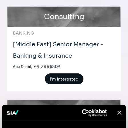
Consulting
BANKING
[Middle East] Senior Manager -
Banking & Insurance
Abu Dhabi, アラブ首長国連邦
I'm interested
Consulting
BUSINESS TRANSFORMATION