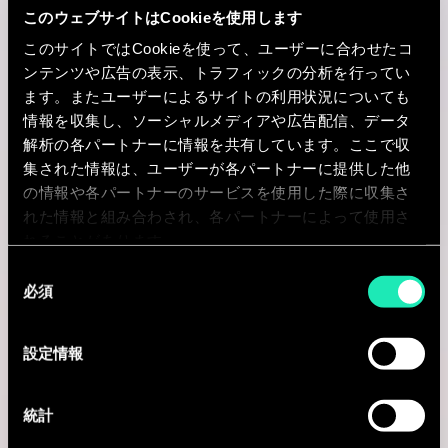
このウェブサイトはCookieを使用します
Senior Consultant/ Manager -
このサイトではCookieを使って、ユーザーに合わせたコ
Insurance
ンテンツや広告の表示、トラフィックの分析を行ってい
ます。またユーザーによるサイトの利用状況についても
Singapore, シンガポール
情報を収集し、ソーシャルメディアや広告配信、データ
解析の各パートナーに情報を共有しています。ここで収
I'm interested
集された情報は、ユーザーが各パートナーに提供した他
の情報や各パートナーのサービスを使用した際に収集さ
れた情報と組み合わされ、各パートナーによって使用さ
れることがあります。
Consulting
同
必須
意
の
IT STRATEGY & DIGITAL TRANSFORMATION
選
設定情報
Senior Consultant - Life Sciences
択
Amsterdam, オランダ
統計
I'm interested