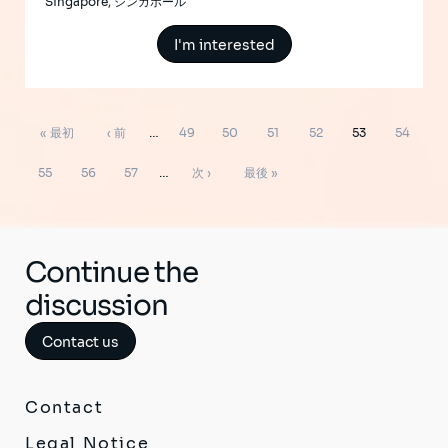
Singapore, シンガポール
I'm interested
ペ
先
前
ペ
ペ
ペ
ペ
ペ
ペ
« 最初
‹ 前
…
49
50
51
52
53
54
ー
ジ
頭
ペ
ー
ー
ー
ー
ー
ー
ペ
ペ
ペ
次
最
送
55
56
57
…
次 ›
最後 »
り
ペ
ー
ジ
ジ
ジ
ジ
ジ
ジ
ー
ー
ー
ペ
終
ー
ジ
ジ
ジ
ジ
ー
ペ
ジ
ジ
ー
Continue the
ジ
discussion
Contact us
Contact
Legal Notice