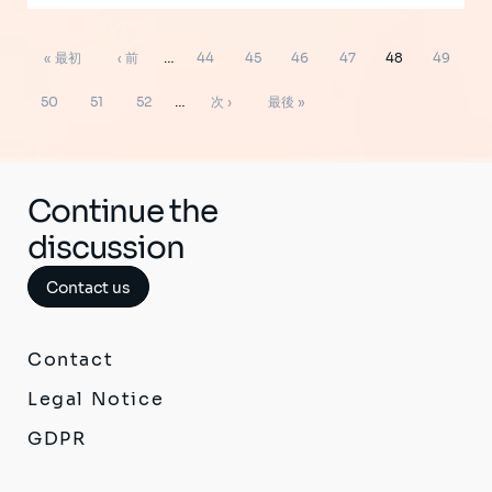
ペ
先
前
ペ
ペ
ペ
ペ
ペ
ペ
« 最初
‹ 前
…
44
45
46
47
48
49
ー
ジ
頭
ペ
ー
ー
ー
ー
ー
ー
ペ
ペ
ペ
次
最
送
50
51
52
…
次 ›
最後 »
り
ペ
ー
ジ
ジ
ジ
ジ
ジ
ジ
ー
ー
ー
ペ
終
ー
ジ
ジ
ジ
ジ
ー
ペ
ジ
ジ
ー
Continue the
ジ
discussion
Contact us
Contact
Legal Notice
GDPR