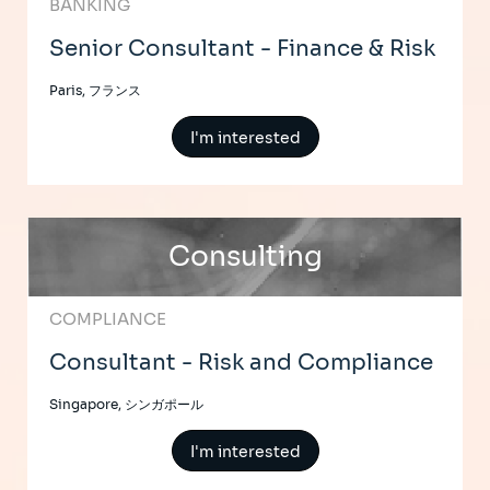
BANKING
Senior Consultant - Finance & Risk
Paris, フランス
I'm interested
Consulting
COMPLIANCE
Consultant - Risk and Compliance
Singapore, シンガポール
I'm interested