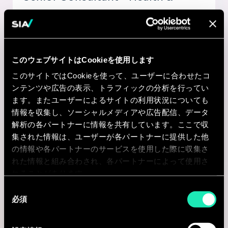
Government Transformation
Perth, オーストラリア
I'm interested
このウェブサイトはCookieを使用します
このサイトではCookieを使って、ユーザーに合わせたコ
ンテンツや広告の表示、トラフィックの分析を行ってい
ます。またユーザーによるサイトの利用状況についても
Internal Role
情報を収集し、ソーシャルメディアや広告配信、データ
解析の各パートナーに情報を共有しています。ここで収
集された情報は、ユーザーが各パートナーに提供した他
MARKETING & COMMUNICATION
の情報や各パートナーのサービスを使用した際に収集さ
れた情報と組み合わされ、各パートナーによって使用さ
Client Engagement & CRM
れることがあります。
Manager
同
必須
意
Dublin 2, アイルランド
の
I'm interested
選