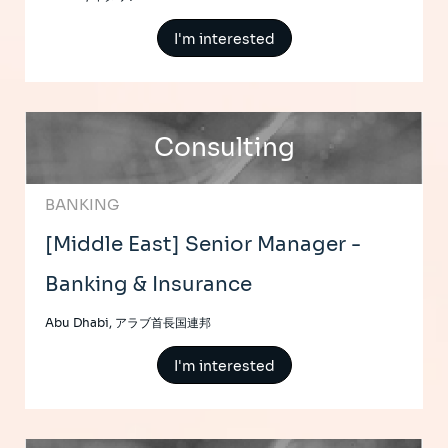
I'm interested
Consulting
BANKING
[Middle East] Senior Manager -
Banking & Insurance
Abu Dhabi, アラブ首長国連邦
I'm interested