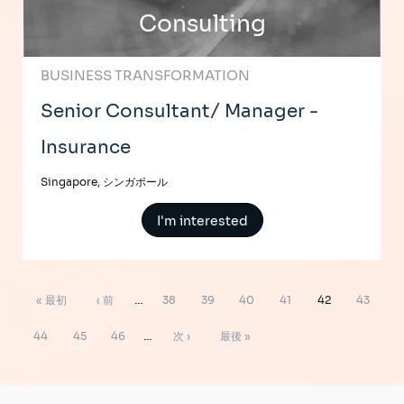
Consulting
BUSINESS TRANSFORMATION
Senior Consultant/ Manager -
Insurance
Singapore, シンガポール
I'm interested
ペ
先
前
ペ
ペ
ペ
ペ
ペ
ペ
« 最初
‹ 前
…
38
39
40
41
42
43
ー
ジ
頭
ペ
ー
ー
ー
ー
ー
ー
ペ
ペ
ペ
次
最
送
44
45
46
…
次 ›
最後 »
り
ペ
ー
ジ
ジ
ジ
ジ
ジ
ジ
ー
ー
ー
ペ
終
ー
ジ
ジ
ジ
ジ
ー
ペ