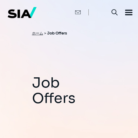
メ
イ
ン
コ
ン
テ
ン
パ
ホーム
>
Job Offers
ツ
ン
に
移
く
動
ず
Job
Offers