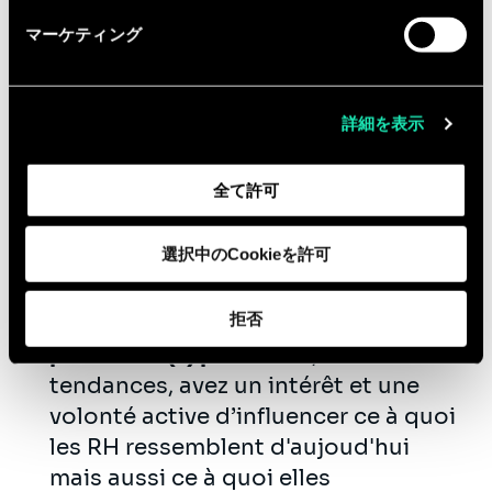
communication ou en
マーケティング
psychologie, vous justifiez
nécessairement d'une
expérience de
minimum 4 ans
dans le conseil ou
詳細を表示
auprès de Direction des Ressources
Humaines.
全て許可
Vous souhaitez bâtir votre carrière et
votre avenir chez Sia ? Voici comment
選択中のCookieを許可
vous réussirez:
拒否
Vous êtes véritablement
passionné(e) par les RH
, suivez les
tendances, avez un intérêt et une
volonté active d’influencer ce à quoi
les RH ressemblent d'aujoud'hui
mais aussi ce à quoi elles