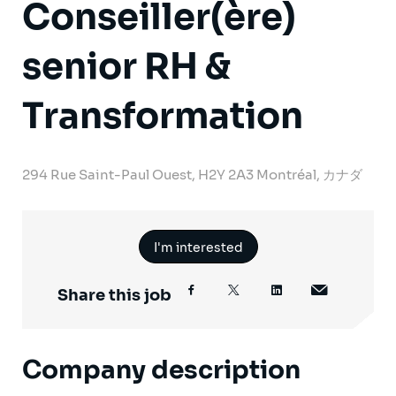
Conseiller(ère)
senior RH &
Transformation
294 Rue Saint-Paul Ouest, H2Y 2A3 Montréal, カナダ
I'm interested
Share this job
Company description