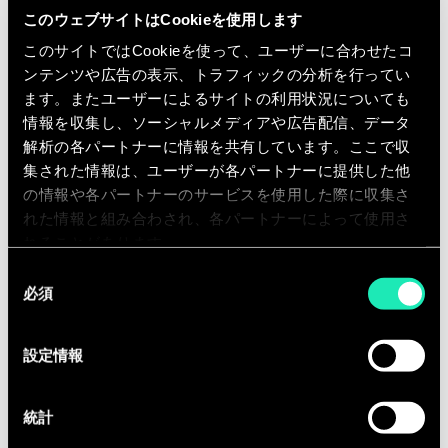
Ressources humaines,
このウェブサイトはCookieを使用します
La contribution aux larges activités
このサイトではCookieを使って、ユーザーに合わせたコ
de publications
(blog RH &
ンテンツや広告の表示、トラフィックの分析を行ってい
Transformation, études spécialisées,
ます。またユーザーによるサイトの利用状況についても
情報を収集し、ソーシャルメディアや広告配信、データ
parution presse, interviews...) et de
解析の各パートナーに情報を共有しています。ここで収
formations internes et externes,
集された情報は、ユーザーが各パートナーに提供した他
Le développement commercial
en
の情報や各パートナーのサービスを使用した際に収集さ
contribuant à la définition des
れた情報と組み合わされ、各パートナーによって使用さ
besoins et en participant activement
れることがあります。
aux actions commerciales.
同
必須
意
の
Qualifications
選
設定情報
択
Diplômé(e) d'un formation
universitaire
en administration, en RH,
統計
en développement organisationnel, en