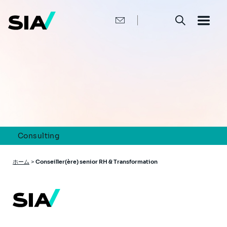
メ
イ
ン
コ
ン
テ
ン
ツ
に
移
動
Consulting
パ
ホーム
>
Conseiller(ère) senior RH & Transformation
ン
く
ず