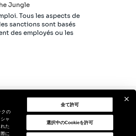
he Jungle
emploi. Tous les aspects de
 les sanctions sont basés
ent des employés ou les
全て許可
Contact
Legal Notice
GDPR
ックの
ーシャ
選択中のCookieを許可
された
た際に