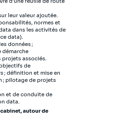
re d’une feuille de route
ur leur valeur ajoutée.
sponsabilités, normes et
data dans les activités de
nce data).
des données ;
de démarche
 projets associés.
objectifs de
 ; définition et mise en
 ; pilotage de projets
on et de conduite de
on data.
 cabinet, autour de