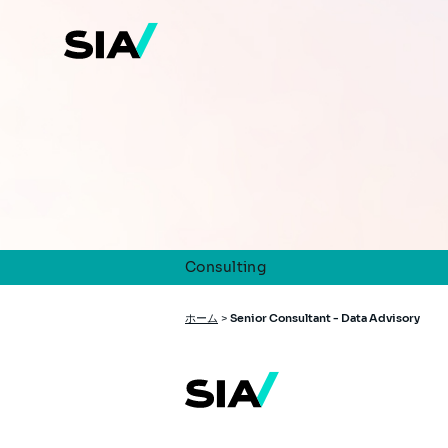
メ
イ
ン
コ
ン
テ
ン
ツ
に
移
動
Consulting
パ
ホーム
>
Senior Consultant - Data Advisory
ン
く
ず