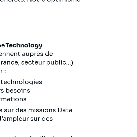
pe
Technology
iennent auprès de
urance, secteur public…)
n :
de technologies
urs besoins
ormations
es sur des missions Data
d’ampleur sur des