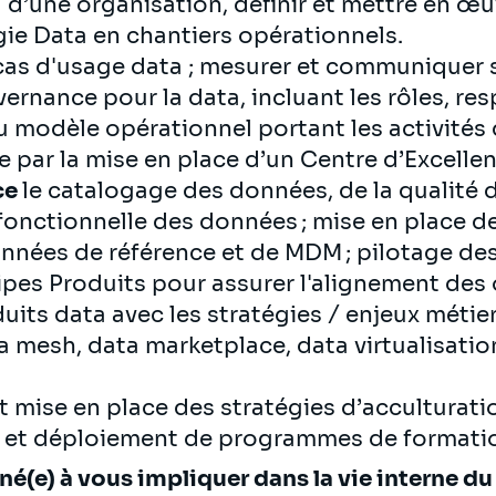
 d’une organisation, définir et mettre en œuv
égie Data en chantiers opérationnels.
cas d'usage data ; mesurer et communiquer s
ernance pour la data, incluant les rôles, re
u modèle opérationnel portant les activités 
e par la mise en place d’un Centre d’Excelle
ce
le catalogage des données, de la qualité 
fonctionnelle des données ; mise en place 
nnées de référence et de MDM ; pilotage des
ipes Produits pour assurer l'alignement des 
ts data avec les stratégies / enjeux métiers
mesh, data marketplace, data virtualisation
t mise en place des stratégies d’acculturati
n et déploiement de programmes de formati
(e) à vous impliquer dans la vie interne du