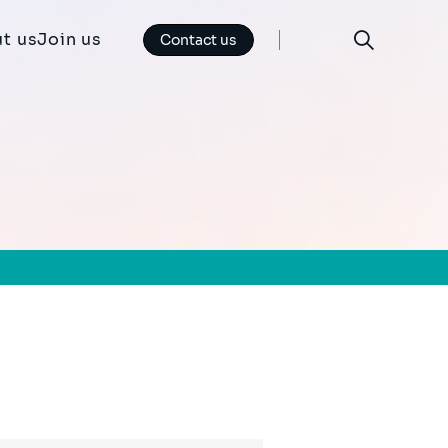
t us
Join us
Contact us