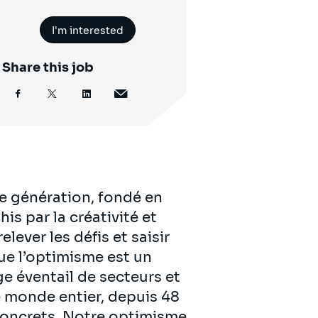
I'm interested
Share this job
e génération, fondé en
is par la créativité et
lever les défis et saisir
ue l’optimisme est un
ge éventail de secteurs et
 monde entier, depuis 48
 concrets. Notre optimisme