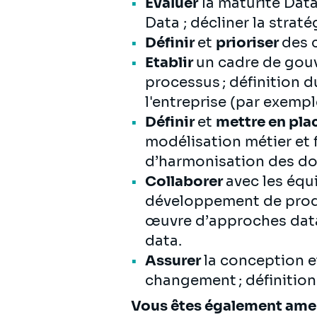
Evaluer
la maturité Data
Data ; décliner la strat
Définir
et
prioriser
des 
Etablir
un cadre de gouv
processus ; définition d
l'entreprise (par exempl
Définir
et
mettre en pla
modélisation métier et 
d’harmonisation des do
Collaborer
avec les équ
développement de produi
œuvre d’approches data 
data.
Assurer
la conception e
changement ; définitio
Vous êtes également amené