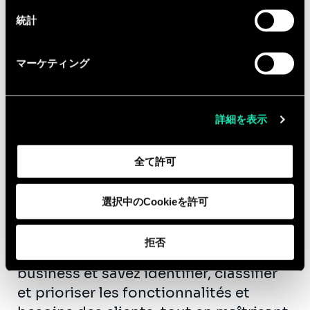
統計
Qualifications
マーケティング
Diplômé(e) d'un Bac+5 d'une école de
commerce ou d’ingénieur, vous
disposez de 3 à 6 ans d’expérience en
詳細を表示
tant que PO, chef de projet digital ou
technique.
全て許可
Vous avez le sens du service et de la
satisfaction client, avez de fortes
選択中のCookieを許可
capacités à communiquer, convaincre
et entraîner. De nature curieuse et
拒否
proactive, vous comprenez les enjeux
business et savez identifier, classifier
et prioriser les fonctionnalités et