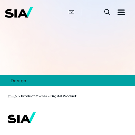
メ
イ
ン
コ
ン
テ
ン
ツ
に
移
動
Design
パ
ホーム
>
Product Owner - Digital Product
ン
く
ず