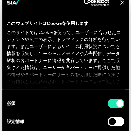
Vous savez ce que sont une API, des
wireframes, un Design System, un
CMS
このウェブサイトはCookieを使用します
Vous savez utiliser des outils de
このサイトではCookieを使って、ユーザーに合わせたコ
ticketing (Jira, Redmine ou autre)
ンテンツや広告の表示、トラフィックの分析を行ってい
Vous connaissez les outils de
ます。またユーザーによるサイトの利用状況についても
partage collaboratif (Miro,
情報を収集し、ソーシャルメディアや広告配信、データ
Confluence, …)
解析の各パートナーに情報を共有しています。ここで収
集された情報は、ユーザーが各パートナーに提供した他
Idéalement vous avez quelques
の情報や各パートナーのサービスを使用した際に収集さ
notions en SEO, RGPD, éco-
れた情報と組み合わされ、各パートナーによって使用さ
conception (Green IT) vous
れることがあります。
permettant de gérer des enjeux de
同
reprise de données, de redirections,
必須
意
etc.
の
Idéalement, vous avez une
選
設定情報
択
certification Agile