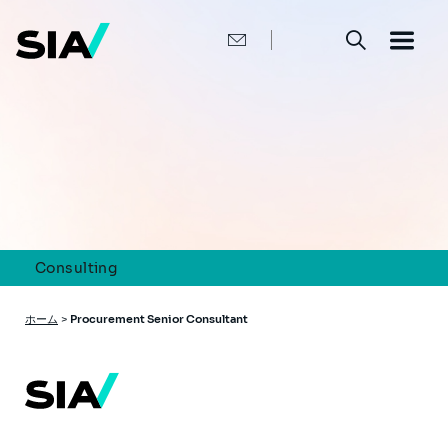
メ
イ
ン
コ
ン
テ
ン
ツ
に
移
動
Consulting
パ
ホーム
>
Procurement Senior Consultant
ン
く
ず