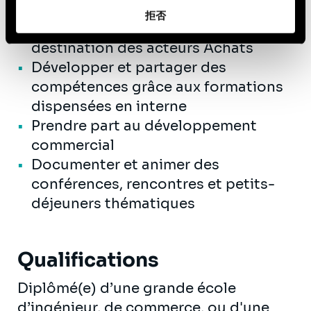
le cadre de groupes travail
拒否
Publier des études et des articles à
destination des acteurs Achats
Développer et partager des
compétences grâce aux formations
dispensées en interne
Prendre part au développement
commercial
Documenter et animer des
conférences, rencontres et petits-
déjeuners thématiques
Qualifications
Diplômé(e) d’une grande école
d’ingénieur, de commerce, ou d'une