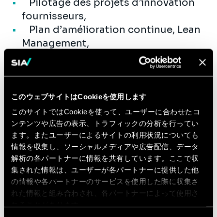
Pilotage des projets d’innovation
fournisseurs,
Plan d’amélioration continue, Lean
Management,
Amélioration des Processus Source to
Pay et Outils, Digitalisation du
processus Achats :
このウェブサイトはCookieを使用します
Market Places
このサイトではCookieを使って、ユーザーに合わせたコ
Digital Labs
ンテンツや広告の表示、トラフィックの分析を行ってい
Outils de Costing et Market
ます。またユーザーによるサイトの利用状況についても
Intelligence,
情報を収集し、ソーシャルメディアや広告配信、データ
Spend analytics
解析の各パートナーに情報を共有しています。ここで収
集された情報は、ユーザーが各パートナーに提供した他
Développement des talents :
の情報や各パートナーのサービスを使用した際に収集さ
Formations et séminaires
れた情報と組み合わされ、各パートナーによって使用さ
れることがあります。
interactifs