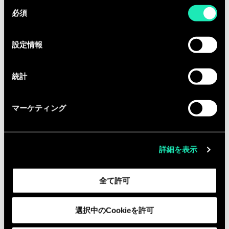
同
Conception de e-learnings Achats
必須
意
Coaching Category Managers
の
Innovation
, Robotic Process
選
設定情報
Automation
, Intelligence Artificielle :
択
Dans cette dynamique du Consulting
統計
4.0, vous aurez l’opportunité de
travailler de concert avec nos Data
マーケティング
Scientists sur l’identification et la
réalisation de Bots Achats :
eReputation, SpendMapping, Chatbot
詳細を表示
eContracts, …
Vous serez également amené(e) à vous
全て許可
impliquer dans la vie interne du
cabinet, autour de différents sujets :
選択中のCookieを許可
Explorer des sujets innovants dans