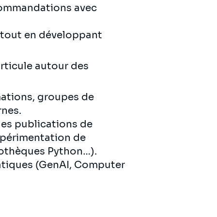
recommandations avec
 tout en développant
articule autour des
mations, groupes de
rnes.
 les publications de
xpérimentation de
liothèques Python…).
atiques (GenAI, Computer