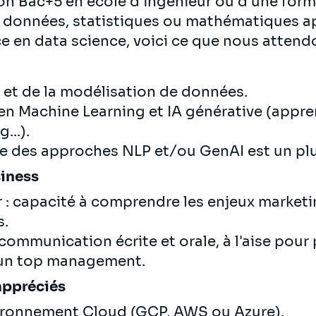
on Bac+5 en école d'ingénieur ou d'une for
e données, statistiques ou mathématiques a
ce en data science, voici ce que nous attend
 et de la modélisation de données.
n Machine Learning et IA générative (appre
...).
e des approches NLP et/ou GenAI est un pl
siness
r : capacité à comprendre les enjeux marketi
s.
communication écrite et orale, à l'aise pour
 un top management.
appréciés
ironnement Cloud (GCP, AWS ou Azure).