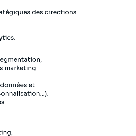
atégiques des directions
ytics.
segmentation,
es marketing
e données et
nnalisation...).
es
ing,