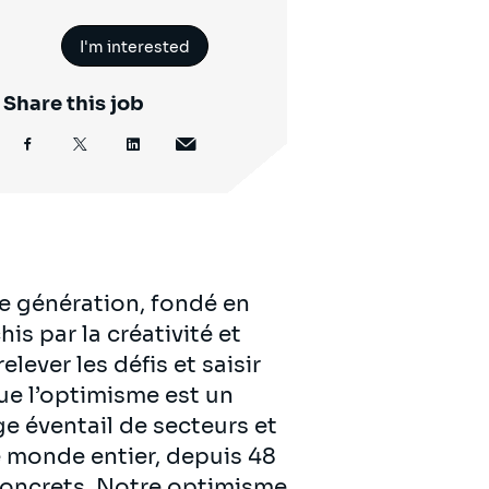
I'm interested
Share this job
e génération, fondé en
is par la créativité et
lever les défis et saisir
ue l’optimisme est un
ge éventail de secteurs et
 monde entier, depuis 48
 concrets. Notre optimisme