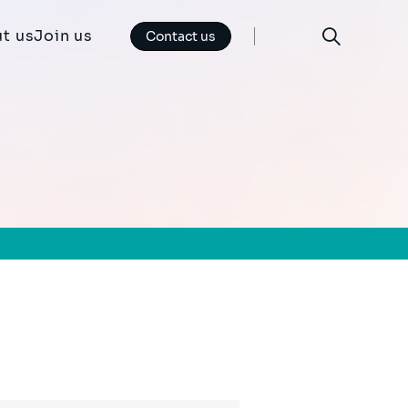
t us
Join us
Contact us