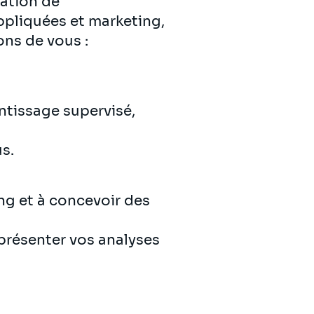
mation de
ppliquées et marketing,
ons de vous :
ntissage supervisé,
us.
ng et à concevoir des
 présenter vos analyses