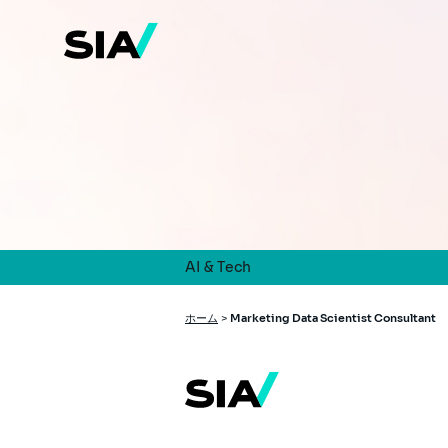
メ
イ
ン
コ
ン
テ
ン
ツ
に
移
動
AI & Tech
パ
ホーム
>
Marketing Data Scientist Consultant
ン
く
ず