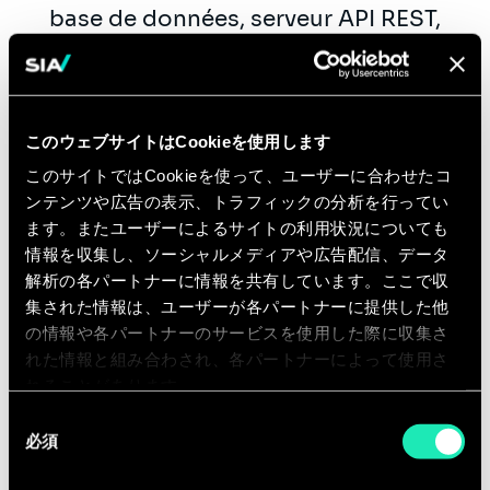
base de données, serveur API REST,
authentification, ...)
Docker
: containerisation
d'applications pour le
développement local et pour la
このウェブサイトはCookieを使用します
production
このサイトではCookieを使って、ユーザーに合わせたコ
Intégration continue
: gestion de
ンテンツや広告の表示、トラフィックの分析を行ってい
ます。またユーザーによるサイトの利用状況についても
l'intégration continue de logiciels
情報を収集し、ソーシャルメディアや広告配信、データ
(rédaction de tests, build
解析の各パートナーに情報を共有しています。ここで収
d’artefacts, …)
集された情報は、ユーザーが各パートナーに提供した他
の情報や各パートナーのサービスを使用した際に収集さ
れた情報と組み合わされ、各パートナーによって使用さ
Qualifications
れることがあります。
同
Vous avez une formation en École
必須
意
d'Ingénieur ou une
formation de haut
の
niveau dans le domaine des