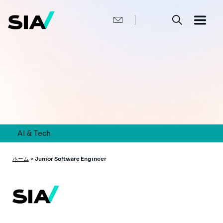
メ
イ
ン
コ
ン
テ
ン
ツ
に
移
動
AI & Tech
パ
ホーム
>
Junior Software Engineer
ン
く
ず