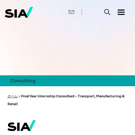
メ
イ
ン
コ
ン
テ
ン
ツ
に
移
動
Consulting
パ
ホーム
>
Final Year Internship Consultant - Transport, Manufacturing &
ン
Retail
く
ず