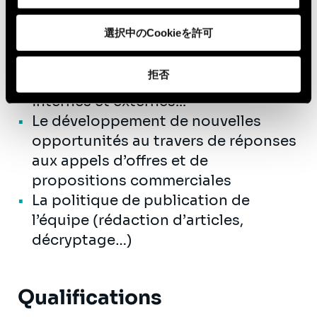
Le développement et le
選択中のCookieを許可
renforcement de nos offres au
travers de formations, de groupes
拒否
de travail, de diffusion de supports
internes et externes...
Le développement de nouvelles
opportunités au travers de réponses
aux appels d’offres et de
propositions commerciales
La politique de publication de
l’équipe (rédaction d’articles,
décryptage…)
Qualifications