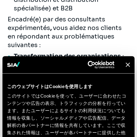
spécialisée) et B2B
Encadré(e) par des consultants
expérimentés
,
vous aidez nos clients
en répondant aux problématiques
suivantes :
Transformation des organisations
:
Analyse des organisations, schéma
directeur métier, refonte des
processus - méthodes - outils
このウェブサイトはCookieを使用します
Réglementaire, gouvernance …
:
このサイトではCookieを使って、ユーザーに合わせたコ
Adaptation à un nouveau cadre
ンテンツや広告の表示、トラフィックの分析を行ってい
réglementaire (ex. libéralisation,
ます。またユーザーによるサイトの利用状況についても
régulation), gestion des risques et
情報を収集し、ソーシャルメディアや広告配信、データ
contrôle interne
解析の各パートナーに情報を共有しています。ここで収
Accompagnement des projets
:
集された情報は、ユーザーが各パートナーに提供した他