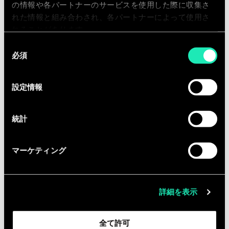
の情報や各パートナーのサービスを使用した際に収集さ
cadrage et coordination de projet,
れた情報と組み合わされ、各パートナーによって使用さ
gestion des risques, déploiement,
れることがあります。
conduite du changement
同
Marketing et distribution
:
必須
意
Lancement de nouvelles offres,
の
connaissance et reconnaissance des
選
設定情報
clients, définition de la politique
択
tarifaire et yield management
統計
Stratégie opérationnelle :
développement d’activités
numériques, stratégie de
マーケティング
distribution, stratégie supply chain,
schémas directeurs SI…
詳細を表示
Vous serez également amené(e) à
vous
impliquer dans la vie interne du
全て許可
cabinet
, autour de différents sujets :