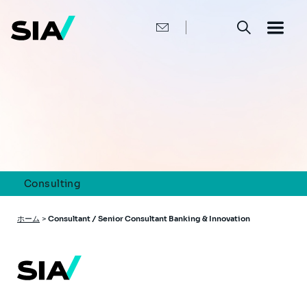
メ
イ
ン
コ
ン
テ
ン
ツ
に
移
動
Consulting
パ
ホーム
>
Consultant / Senior Consultant Banking & Innovation
ン
く
ず