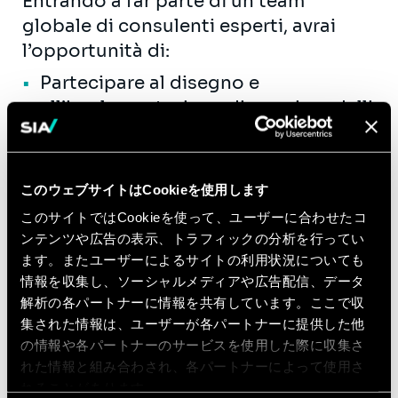
Entrando a far parte di un team
globale di consulenti esperti, avrai
l’opportunità di:
Partecipare al disegno e
all’implementazione di nuovi modelli
operativi e casi d’uso
Redigere documentazione efficace a
supporto degli incontri con i clienti
このウェブサイトはCookieを使用します
Accrescere le competenze di
このサイトではCookieを使って、ユーザーに合わせたコ
business e funzionali
ンテンツや広告の表示、トラフィックの分析を行ってい
Sviluppare progressivamente
ます。またユーザーによるサイトの利用状況についても
autonomia nella gestione dei
情報を収集し、ソーシャルメディアや広告配信、データ
解析の各パートナーに情報を共有しています。ここで収
progetti e nello sviluppo del
集された情報は、ユーザーが各パートナーに提供した他
business
の情報や各パートナーのサービスを使用した際に収集さ
Contribuire alla crescita della
れた情報と組み合わされ、各パートナーによって使用さ
Business Unit (workshop,
れることがあります。