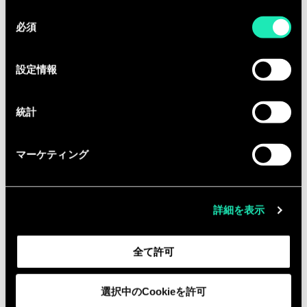
pubblicazioni, analisi di mercato,
同
seminari di settore, supporto alla
必須
意
preparazione di offerte)
の
選
設定情報
択
Qualifications
統計
Titolo di studio:
laurea Magistrale in
materie economico-scientifiche
マーケティング
(Economia, Fintech, Management,
Ingegneria Gestionale e tutte
le discipline afferenti all’area STEM)
詳細を表示
Esperienza:
2-4
anni di
esperienza
maturata presso
全て許可
società di consulenza o presso
aziende particolarmente innovative
選択中のCookieを許可
del settore banking in almeno due dei