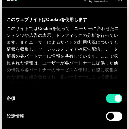
accompagnement dans la mise
en œuvre.
このウェブサイトはCookieを使用します
Vous serez également amené(e) à
vous
このサイトではCookieを使って、ユーザーに合わせたコ
impliquer dans la vie interne du
ンテンツや広告の表示、トラフィックの分析を行ってい
cabinet
, autour de différents sujets :
ます。またユーザーによるサイトの利用状況についても
Le développement ou le
情報を収集し、ソーシャルメディアや広告配信、データ
renforcement de nos offres
au
解析の各パートナーに情報を共有しています。ここで収
集された情報は、ユーザーが各パートナーに提供した他
travers de formations, de groupes
の情報や各パートナーのサービスを使用した際に収集さ
de travail, de diffusion de
れた情報と組み合わされ、各パートナーによって使用さ
supports internes et externes,
れることがあります。
Le développement de nouvelles
同
opportunités
au travers de réponses
必須
意
aux appels d’offres et de
の
propositions commerciales,
選
設定情報
択
La politique de publication de