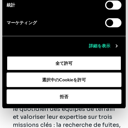
l’équipe
(rédaction d’articles,
統計
décryptage…),
La contribution à l'animation de
マーケティング
l'équipe Energy &
Utilities
(newsletter, veille
sectorielle, organisation de petits-
詳細を表示
déjeuners, Siavendventures...).
Quelques
exemples de projets
réalisés
全て許可
récemment
:
Conception et déploiement
選択中のCookieを許可
d'agents IA pour les opérations
d'eau potable et d'assainissement,
拒否
avec comme objectifs de simplifier
le quotidien des équipes de terrain
et valoriser leur expertise sur trois
missions clés : la recherche de fuites,