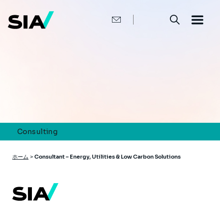
メ
イ
ン
コ
ン
テ
ン
ツ
に
移
動
Consulting
パ
ホーム
>
Consultant – Energy, Utilities & Low Carbon Solutions
ン
く
ず