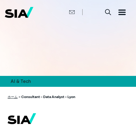
メ
イ
ン
コ
ン
テ
ン
ツ
に
移
動
AI & Tech
パ
ホーム
>
Consultant – Data Analyst – Lyon
ン
く
ず