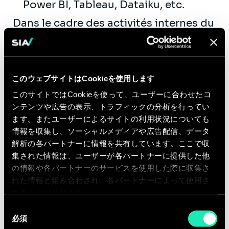
Power BI, Tableau, Dataiku, etc.
Dans le cadre des activités internes du
cabinet, votre participation s’articule
autour des axes suivants :
Le développement ou le
このウェブサイトはCookieを使用します
renforcement de notre activité au
このサイトではCookieを使って、ユーザーに合わせたコ
travers de formations, de groupes
ンテンツや広告の表示、トラフィックの分析を行ってい
de travail, de diffusion de support
ます。またユーザーによるサイトの利用状況についても
internes et externes...
情報を収集し、ソーシャルメディアや広告配信、データ
La contribution au rayonnement du
解析の各パートナーに情報を共有しています。ここで収
cabinet par le biais de publications
集された情報は、ユーザーが各パートナーに提供した他
の情報や各パートナーのサービスを使用した際に収集さ
(articles, études, etc.), et la
れた情報と組み合わされ、各パートナーによって使用さ
participation à différents salons et
れることがあります。
événements
同
Le développement commercial en
必須
意
contribuant à la définition des