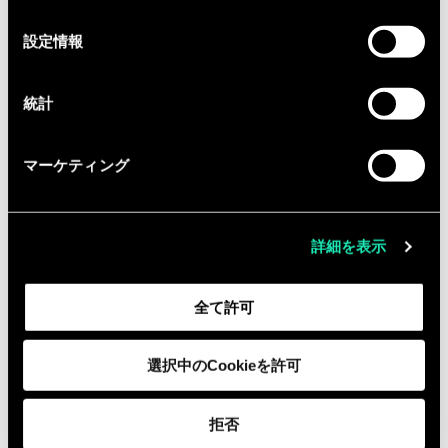
の
besoins et en participant aux
選
設定情報
actions commerciales
択
統計
Qualifications
マーケティング
Diplômé d’une grande Ecole
d’Ingénieur ou universitaire (Bac +5)
dans le domaine du traitement de
詳細を表示
l'information, de l'ingénierie
statistique et de l'économétrie
et vous
全て許可
justifiez idéalement d'une première
expérience en tant qu'analyste de
選択中のCookieを許可
données ou en visualisation de
données
拒否
Solides connaissances en BI et Data