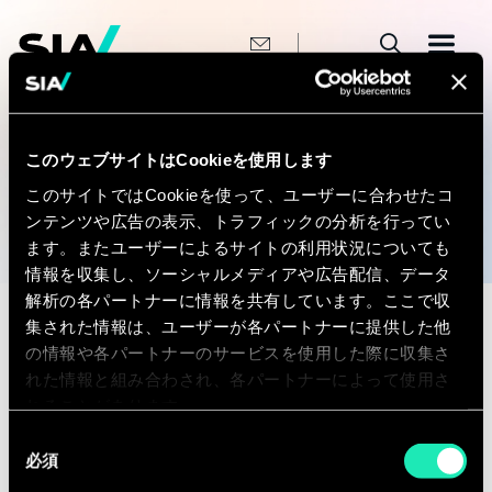
メ
イ
ン
コ
ン
テ
ン
パ
ホーム
ツ
ン
に
OUR VISION
このウェブサイトはCookieを使用します
移
く
動
このサイトではCookieを使って、ユーザーに合わせたコ
ず
ンテンツや広告の表示、トラフィックの分析を行ってい
ます。またユーザーによるサイトの利用状況についても
情報を収集し、ソーシャルメディアや広告配信、データ
解析の各パートナーに情報を共有しています。ここで収
集された情報は、ユーザーが各パートナーに提供した他
Our Locations
の情報や各パートナーのサービスを使用した際に収集さ
れた情報と組み合わされ、各パートナーによって使用さ
れることがあります。
France
同
必須
意
の