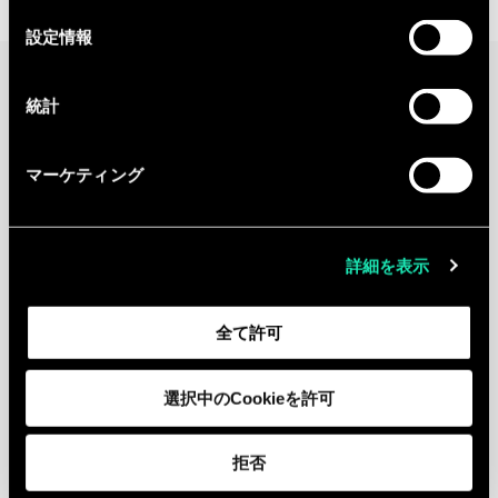
選
設定情報
択
Continue the
統計
discussion
Contact us
マーケティング
Contact
詳細を表示
Legal Notice
GDPR
全て許可
選択中のCookieを許可
拒否