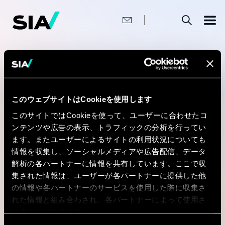
メ
イ
ン
コ
ン
テ
ン
パ
ホーム
>
Sectors
ツ
ン
に
移
く
動
ず
このウェブサイトはCookieを使用します
このサイトではCookieを使って、ユーザーに合わせたコ
Sectors
ンテンツや広告の表示、トラフィックの分析を行ってい
ます。またユーザーによるサイトの利用状況についても
情報を収集し、ソーシャルメディアや広告配信、データ
解析の各パートナーに情報を共有しています。ここで収
We are business experts focused on delivering
集された情報は、ユーザーが各パートナーに提供した他
superior results.
の情報や各パートナーのサービスを使用した際に収集さ
れた情報と組み合わされ、各パートナーによって使用さ
れることがあります。