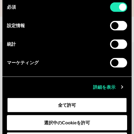
同
必須
意
の
選
設定情報
択
統計
Continue the
マーケティング
discussion
Contact us
詳細を表示
Contact
全て許可
Legal Notice
GDPR
選択中のCookieを許可