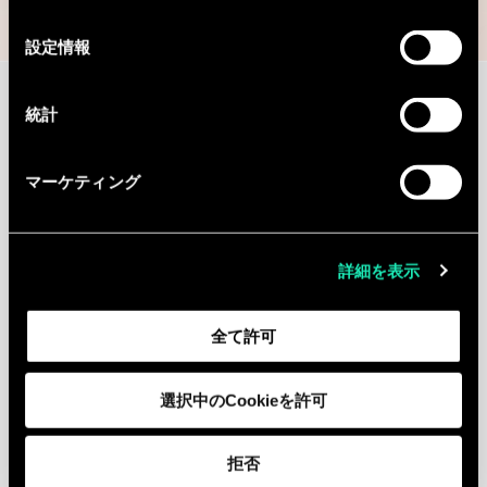
の
選
設定情報
択
Continue the
統計
discussion
マーケティング
Contact us
Contact
詳細を表示
Legal Notice
GDPR
全て許可
選択中のCookieを許可
拒否