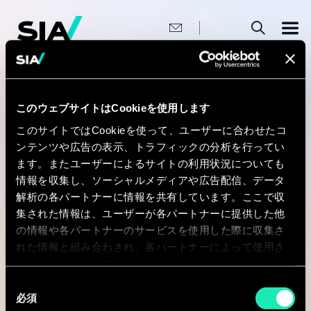
メ
イ
ン
コ
ン
テ
ン
パ
ホーム
>
Data Science Marketing
ツ
ン
に
移
このウェブサイトはCookieを使用します
く
Data Science
動
ず
このサイトではCookieを使って、ユーザーに合わせたコ
ンテンツや広告の表示、トラフィックの分析を行ってい
Marketing
ます。またユーザーによるサイトの利用状況についても
情報を収集し、ソーシャルメディアや広告配信、データ
解析の各パートナーに情報を共有しています。ここで収
We assist companies in leveraging data-driven
集された情報は、ユーザーが各パートナーに提供した他
approaches to optimize marketing strategies,
の情報や各パートナーのサービスを使用した際に収集さ
れた情報と組み合わされ、各パートナーによって使用さ
personalize customer experiences, and
れることがあります。
maximize return on investment through
advanced analytics, predictive modeling, and
同
必須
意
machine learning techniques.