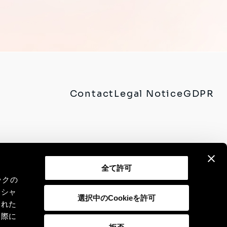
Contact
Legal Notice
GDPR
全て許可
ックの
ーシャ
選択中のCookieを許可
された
た際に