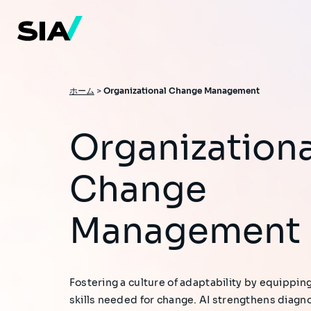
メ
イ
ン
コ
ン
テ
ン
ツ
パ
ホーム
>
Organizational Change Management
に
移
ン
動
く
Organizational
ず
Change
Management
Fostering a culture of adaptability by equippin
skills needed for change. AI strengthens diagn