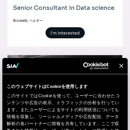
Senior Consultant in Data science
Brussels, ベルギー
I'm interested
AI & Tech
Senior Consultant in Data science
このウェブサイトはCookieを使用します
このサイトではCookieを使って、ユーザーに合わせたコ
Antwerp, ベルギー
ンテンツや広告の表示、トラフィックの分析を行ってい
ます。またユーザーによるサイトの利用状況についても
I'm interested
情報を収集し、ソーシャルメディアや広告配信、データ
解析の各パートナーに情報を共有しています。ここで収