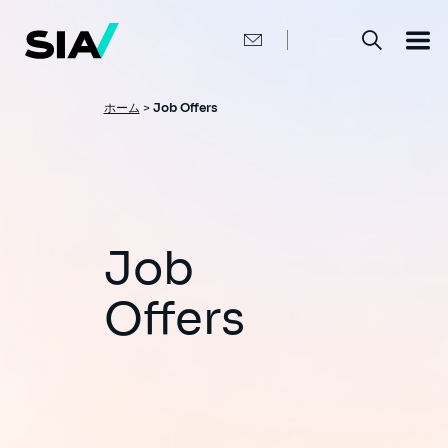
メ
イ
ン
コ
ン
テ
ン
パ
ホーム
>
Job Offers
ツ
ン
に
移
く
動
ず
Job
Offers