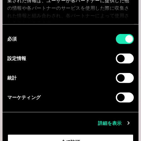
集された情報は、ユーザーが各パートナーに提供した他
の情報や各パートナーのサービスを使用した際に収集さ
AI & Tech
れた情報と組み合わされ、各パートナーによって使用さ
れることがあります。
同
Consultant - Data Science &
必須
意
Analytics
の
選
設定情報
Hong Kong, 中国返還後の香港
択
I'm interested
統計
マーケティング
AI & Tech
詳細を表示
Senior Data Science Consultant