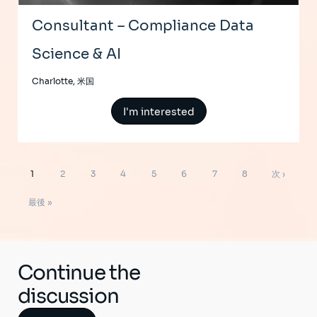
Consultant – Compliance Data
Science & AI
Charlotte, 米国
I'm interested
ペ
ペ
ペ
ペ
ペ
ペ
ペ
ペ
ペ
次
1
2
3
4
5
6
7
8
次 ›
ー
ジ
ー
ー
ー
ー
ー
ー
ー
ー
ペ
最
送
最後 »
り
ジ
ジ
ジ
ジ
ジ
ジ
ジ
ジ
ー
終
ジ
ペ
ー
Continue the
ジ
discussion