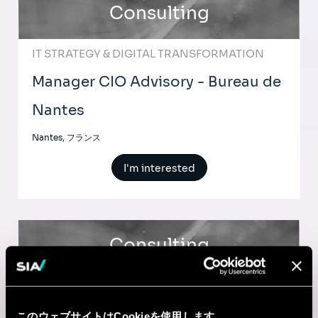
Consulting
IT STRATEGY & DIGITAL TRANSFORMATION
Manager CIO Advisory - Bureau de
Nantes
Nantes, フランス
I'm interested
Consulting
IT STRATEGY & DIGITAL TRANSFORMATION
Manager AI Transformation
このウェブサイトはCookieを使用します