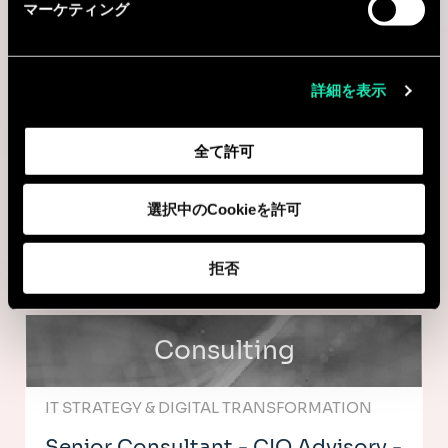
マーケティング
Consulting
TECH
詳細を表示
Senior Consultant - CIO Advisory -
全て許可
Bureau de Marseille
Marseille, フランス
選択中のCookieを許可
I'm interested
拒否
Consulting
IT STRATEGY & DIGITAL TRANSFORMATION
Senior Consultant - CIO Advisory -