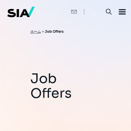
メ
イ
ン
コ
ン
テ
ン
パ
ホーム
>
Job Offers
ツ
ン
に
移
く
動
ず
Job
Offers