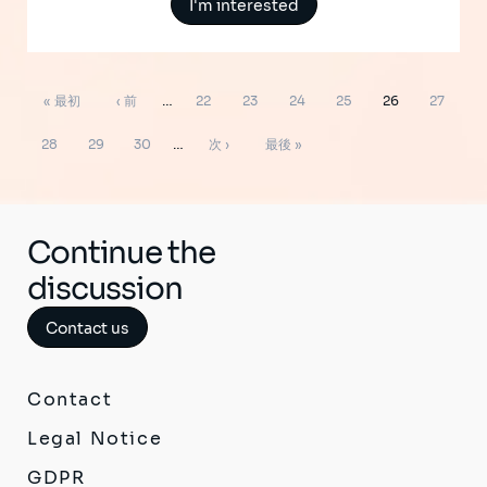
I'm interested
ペ
先
前
ペ
ペ
ペ
ペ
ペ
ペ
« 最初
‹ 前
…
22
23
24
25
26
27
ー
ジ
頭
ペ
ー
ー
ー
ー
ー
ー
ペ
ペ
ペ
次
最
送
28
29
30
…
次 ›
最後 »
り
ペ
ー
ジ
ジ
ジ
ジ
ジ
ジ
ー
ー
ー
ペ
終
ー
ジ
ジ
ジ
ジ
ー
ペ
ジ
ジ
ー
Continue the
ジ
discussion
Contact us
Contact
Legal Notice
GDPR