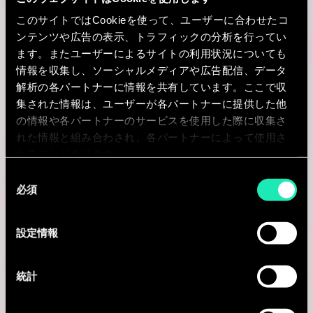
このサイトではCookieを使って、ユーザーに合わせたコ
Nantes, フランス
ンテンツや広告の表示、トラフィックの分析を行ってい
I'm interested
ます。またユーザーによるサイトの利用状況についても
情報を収集し、ソーシャルメディアや広告配信、データ
解析の各パートナーに情報を共有しています。ここで収
集された情報は、ユーザーが各パートナーに提供した他
の情報や各パートナーのサービスを使用した際に収集さ
Consulting
れた情報と組み合わされ、各パートナーによって使用さ
れることがあります。
IT STRATEGY & DIGITAL TRANSFORMATION
同
必須
意
Manager CIO Advisory
の
Paris, フランス
選
設定情報
択
I'm interested
統計