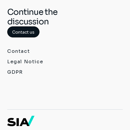
ジ
ジ
ジ
ー
ペ
ジ
ジ
ー
Continue the
ジ
discussion
Contact us
Contact
Legal Notice
GDPR