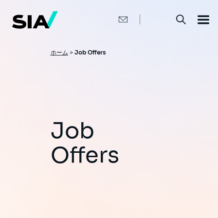
メ
イ
ン
コ
ン
テ
ン
パ
ホーム
>
Job Offers
ツ
ン
に
移
く
動
ず
Job
Offers