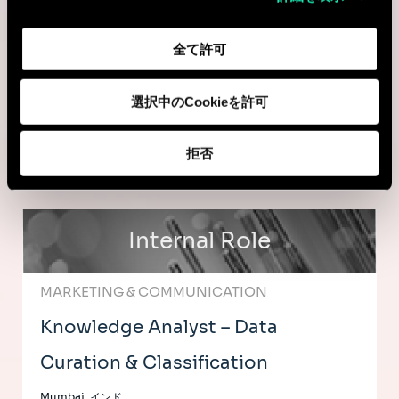
AI & Tech
全て許可
Senior Data Analyst
選択中のCookieを許可
Mumbai, インド
I'm interested
拒否
Internal Role
MARKETING & COMMUNICATION
Knowledge Analyst – Data
Curation & Classification
Mumbai, インド