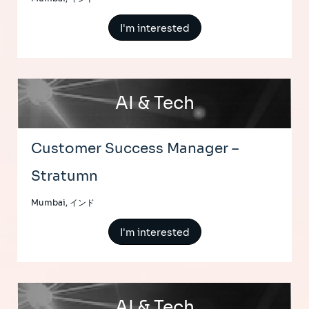
I'm interested
AI & Tech
Customer Success Manager –
Stratumn
Mumbai, インド
I'm interested
AI & Tech