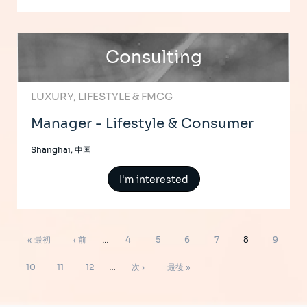
Consulting
LUXURY, LIFESTYLE & FMCG
Manager - Lifestyle & Consumer
Shanghai, 中国
I'm interested
ペ
先
前
ペ
ペ
ペ
ペ
ペ
ペ
« 最初
‹ 前
…
4
5
6
7
8
9
ー
ジ
頭
ペ
ー
ー
ー
ー
ー
ー
ペ
ペ
ペ
次
最
送
10
11
12
…
次 ›
最後 »
り
ペ
ー
ジ
ジ
ジ
ジ
ジ
ジ
ー
ー
ー
ペ
終
ー
ジ