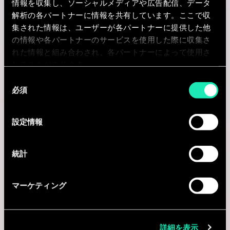
情報を収集し、ソーシャルメディアや広告配信、データ
I'm interested
解析の各パートナーに情報を共有しています。ここで収
集された情報は、ユーザーが各パートナーに提供した他
の情報や各パートナーのサービスを使用した際に収集さ
れた情報と組み合わされ、各パートナーによって使用さ
Consulting
れることがあります。
同
必須
意
BANKING
の
Senior Manager - Capital Markets
選
設定情報
択
Operations Transformation (FSI)
統計
New York, 米国
I'm interested
マーケティング
詳細を表示