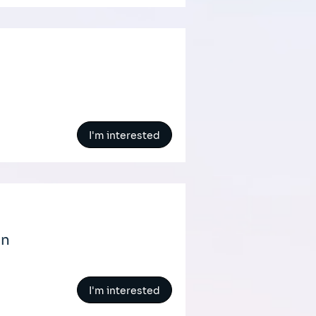
I'm interested
on
I'm interested