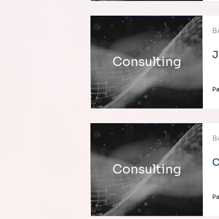
B
J
Consulting
P
B
C
Consulting
P