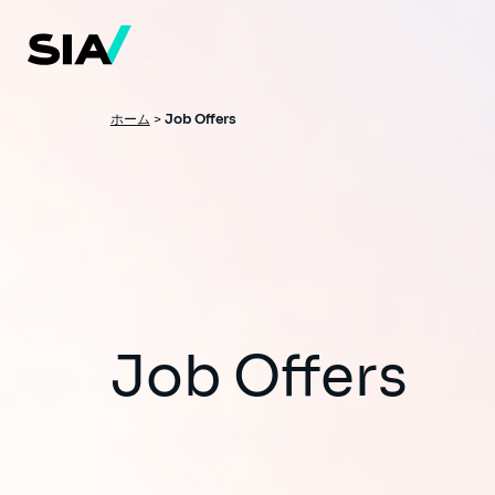
メ
イ
ン
コ
ン
テ
ン
パ
ホーム
>
Job Offers
ツ
ン
に
移
く
動
ず
Job Offers