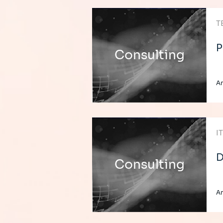
T
P
Consulting
A
I
D
Consulting
A