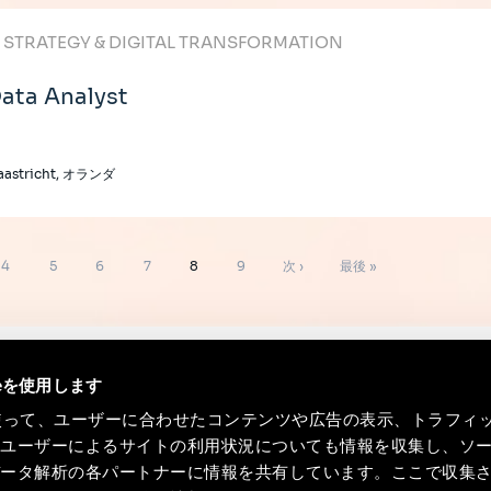
T STRATEGY & DIGITAL TRANSFORMATION
ata Analyst
aastricht, オランダ
ペ
ペ
ペ
ペ
ペ
ペ
次
最
4
5
6
7
8
9
次 ›
最後 »
ー
ー
ー
ー
ー
ー
ペ
終
ジ
ジ
ジ
ジ
ジ
ジ
ー
ペ
ジ
ー
ieを使用します
ジ
eを使って、ユーザーに合わせたコンテンツや広告の表示、トラフィ
たユーザーによるサイトの利用状況についても情報を収集し、ソ
データ解析の各パートナーに情報を共有しています。ここで収集