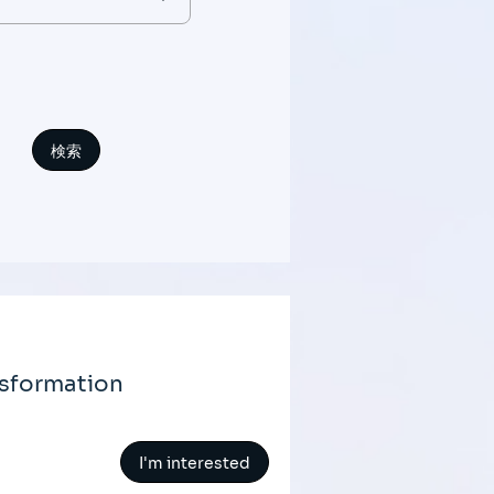
nsformation
I'm interested