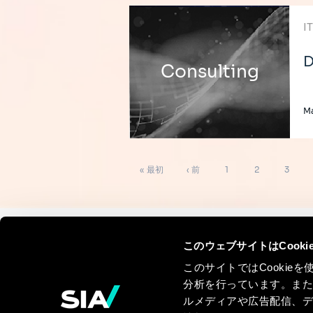
I
D
Consulting
M
ペ
先
前
ペ
ペ
ペ
« 最初
‹ 前
1
2
3
ー
ジ
頭
ペ
ー
ー
ー
送
り
ペ
ー
ジ
ジ
ジ
ー
ジ
このウェブサイトはCook
Continue the
ジ
このサイトではCooki
discussion
分析を行っています。ま
ルメディアや広告配信、