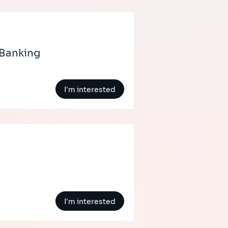
 Banking
I'm interested
I'm interested