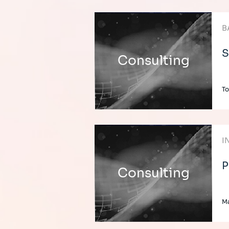
B
S
Consulting
T
I
P
Consulting
M