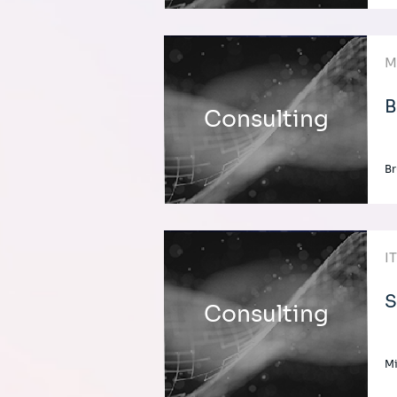
M
B
Consulting
B
I
S
Consulting
M