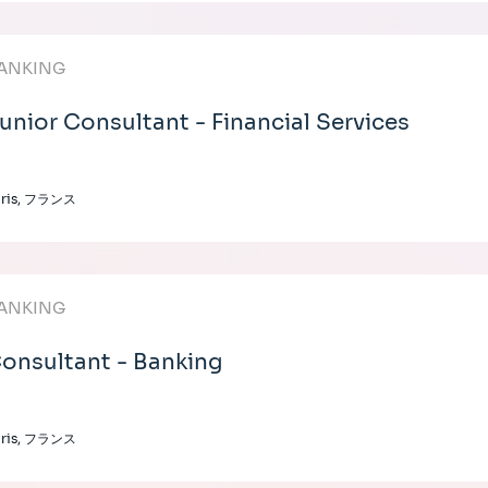
ANKING
unior Consultant - Financial Services
aris, フランス
ANKING
onsultant - Banking
aris, フランス