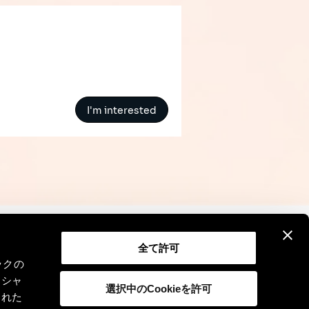
I'm interested
全て許可
Contact
Legal Notice
GDPR
ックの
ーシャ
選択中のCookieを許可
された