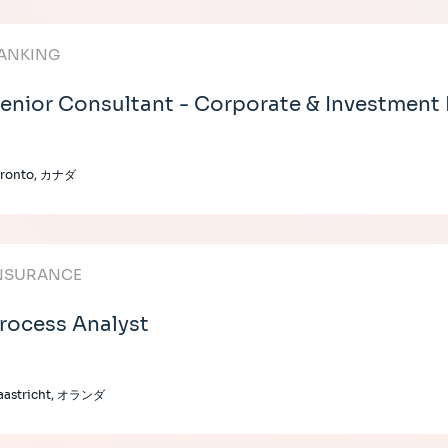
ANKING
enior Consultant - Corporate & Investment
oronto, カナダ
NSURANCE
rocess Analyst
aastricht, オランダ