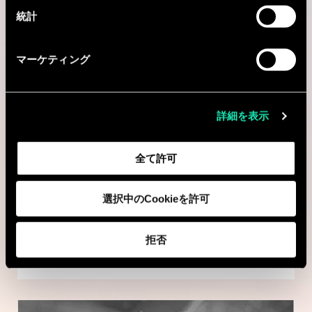
統計
マーケティング
Consulting
詳細を表示
HR & CHANGE MANAGEMENT
全て許可
Consultant - People & Workforce
Transformation - Casablanca
選択中のCookieを許可
Casablanca, モロッコ
拒否
I'm interested