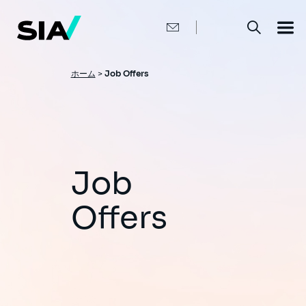
メ
イ
ン
コ
ン
テ
ン
パ
ホーム
>
Job Offers
ツ
ン
に
移
く
動
ず
Job
Offers