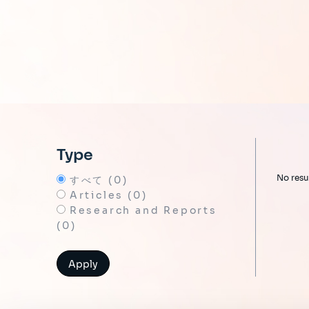
Type
No resu
すべて (0)
Articles (0)
Research and Reports
(0)