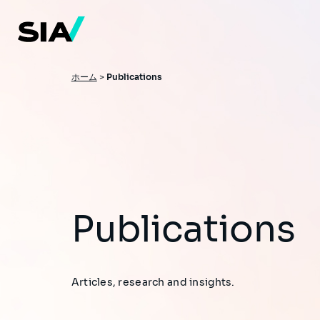
メ
イ
ン
コ
ン
テ
ン
パ
ホーム
>
Publications
ツ
ン
に
移
く
動
ず
Publications
Articles, research and insights.