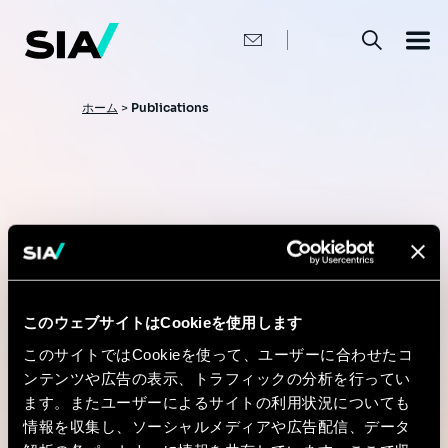
メ
イ
ン
コ
ン
テ
ン
パ
ホーム
>
Publications
ツ
ン
に
移
く
動
ず
Publications
このウェブサイトはCookieを使用します
Articles, research and insights.
このサイトではCookieを使って、ユーザーに合わせたコ
ンテンツや広告の表示、トラフィックの分析を行ってい
ます。またユーザーによるサイトの利用状況についても
情報を収集し、ソーシャルメディアや広告配信、データ