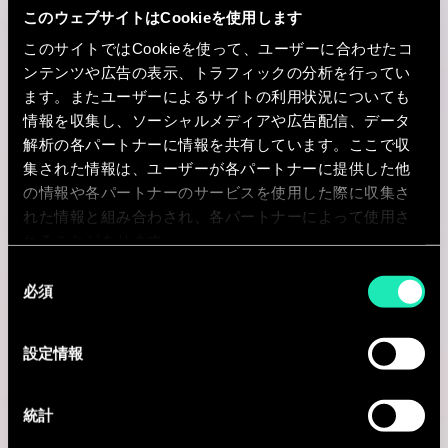
このウェブサイトはCookieを使用します
Paris, フランス
このサイトではCookieを使って、ユーザーに合わせたコ
ンテンツや広告の表示、トラフィックの分析を行ってい
I'm interested
ます。またユーザーによるサイトの利用状況についても
情報を収集し、ソーシャルメディアや広告配信、データ
解析の各パートナーに情報を共有しています。ここで収
集された情報は、ユーザーが各パートナーに提供した他
Consulting
の情報や各パートナーのサービスを使用した際に収集さ
れた情報と組み合わされ、各パートナーによって使用さ
れることがあります。
BUSINESS TRANSFORMATION
同
Directeur(-trice) en Stratégie et
必須
意
Transformation IA
の
選
設定情報
Montréal, カナダ
択
I'm interested
統計