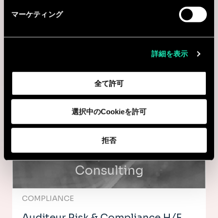
マーケティング
Consulting
詳細を表示
COMPLIANCE
Manager Compliance
全て許可
Paris, フランス
選択中のCookieを許可
I'm interested
拒否
Consulting
COMPLIANCE
Auditeur Risk & Compliance H/F