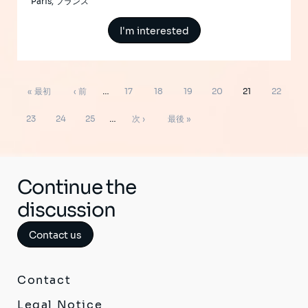
Paris, フランス
I'm interested
ペ
先
前
ペ
ペ
ペ
ペ
ペ
ペ
« 最初
‹ 前
…
17
18
19
20
21
22
ー
ジ
頭
ペ
ー
ー
ー
ー
ー
ー
ペ
ペ
ペ
次
最
送
23
24
25
…
次 ›
最後 »
り
ペ
ー
ジ
ジ
ジ
ジ
ジ
ジ
ー
ー
ー
ペ
終
ー
ジ
ジ
ジ
ジ
ー
ペ
ジ
ジ
ー
Continue the
ジ
discussion
Contact us
Contact
Legal Notice