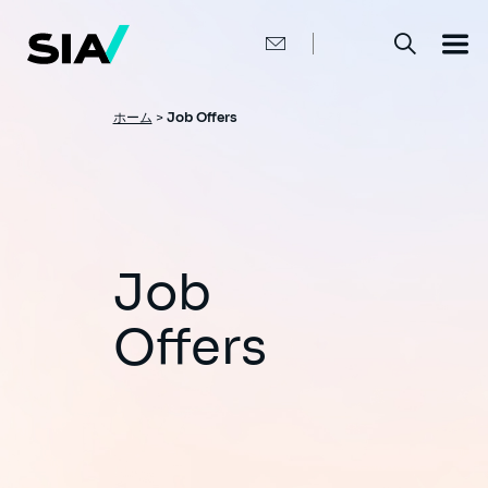
メ
イ
ン
コ
ン
テ
ン
パ
ホーム
>
Job Offers
ツ
ン
に
移
く
動
ず
Job
Offers