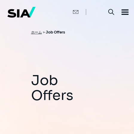
メ
イ
ン
コ
ン
テ
ン
パ
ホーム
>
Job Offers
ツ
ン
に
移
く
動
ず
Job
Offers