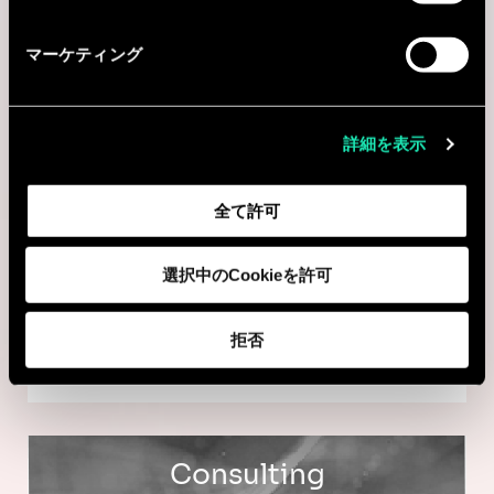
マーケティング
Consulting
BANKING
詳細を表示
Clearing Risk & Quant Programme-
全て許可
1 Year Contract, Multiple Roles &
Levels
選択中のCookieを許可
Australia, オーストラリア
拒否
I'm interested
Consulting