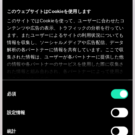
& Retail - Bureau de Marseille
このウェブサイトはCookieを使用します
このサイトではCookieを使って、ユーザーに合わせたコ
Marseille, フランス
ンテンツや広告の表示、トラフィックの分析を行ってい
I'm interested
ます。またユーザーによるサイトの利用状況についても
情報を収集し、ソーシャルメディアや広告配信、データ
解析の各パートナーに情報を共有しています。ここで収
集された情報は、ユーザーが各パートナーに提供した他
の情報や各パートナーのサービスを使用した際に収集さ
Consulting
れた情報と組み合わされ、各パートナーによって使用さ
れることがあります。
DATA SCIENCE
同
必須
意
Senior Data Engineer Consultant
の
Brussel, ベルギー
選
設定情報
択
I'm interested
統計