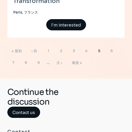
Transformation
Paris, フランス
I'm interested
ペ
先
前
ペ
ペ
ペ
ペ
ペ
ペ
« 最初
‹ 前
1
2
3
4
5
6
ー
ジ
頭
ペ
ー
ー
ー
ー
ー
ー
ペ
ペ
ペ
次
最
送
7
8
9
…
次 ›
最後 »
り
ペ
ー
ジ
ジ
ジ
ジ
ジ
ジ
ー
ー
ー
ペ
終
ー
ジ
ジ
ジ
ジ
ー
ペ
ジ
ジ
ー
Continue the
ジ
discussion
Contact us
Contact