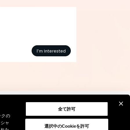
I'm interested
全て許可
Contact
Legal Notice
GDPR
ックの
ーシャ
選択中のCookieを許可
された