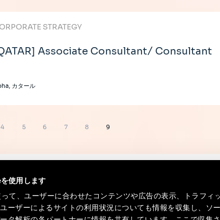
ORPORATE STRATEGY
QATAR] Associate Consultant/ Consultant
oha, カタール
ペ
ペ
ペ
ペ
ペ
ペ
4
5
6
7
8
9
ー
ー
ー
ー
ー
ー
ジ
ジ
ジ
ジ
ジ
ジ
ieを使用します
eを使って、ユーザーに合わせたコンテンツや広告の表示、トラフィ
たユーザーによるサイトの利用状況についても情報を収集し、ソ
データ解析の各パートナーに情報を共有しています。ここで収集