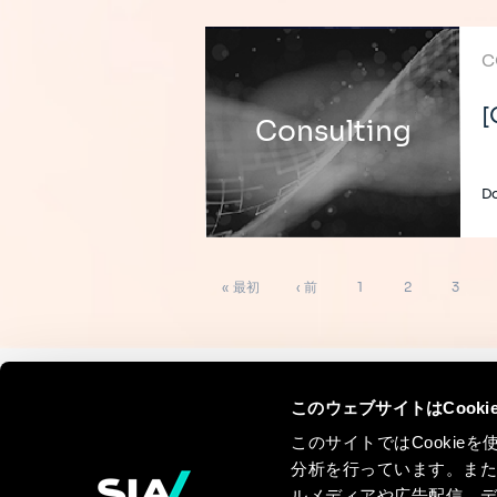
C
[
Consulting
D
ペ
先
前
ペ
ペ
ペ
« 最初
‹ 前
1
2
3
ー
ジ
頭
ペ
ー
ー
ー
送
り
ペ
ー
ジ
ジ
ジ
ー
ジ
このウェブサイトはCook
Continue the
ジ
このサイトではCooki
discussion
分析を行っています。ま
ルメディアや広告配信、