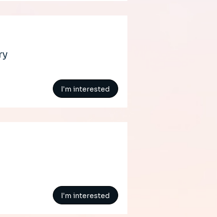
ry
I'm interested
I'm interested