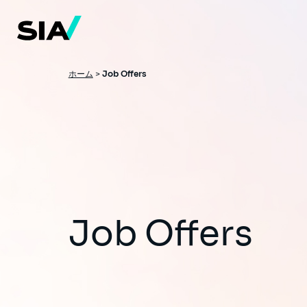
メ
イ
ン
コ
ン
テ
ン
パ
ホーム
>
Job Offers
ツ
ン
に
移
く
動
ず
Job Offers