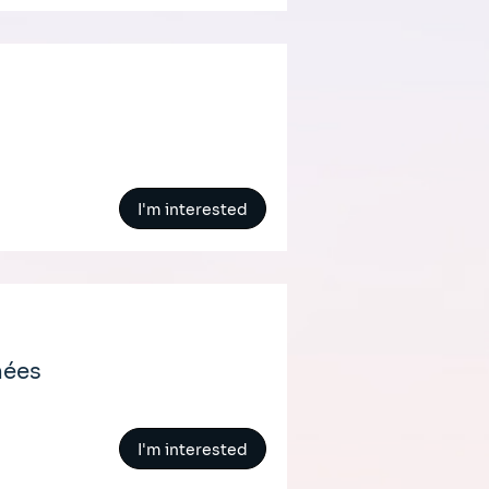
I'm interested
nées
I'm interested