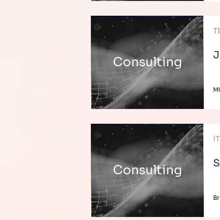
T
J
Consulting
M
I
S
Consulting
B