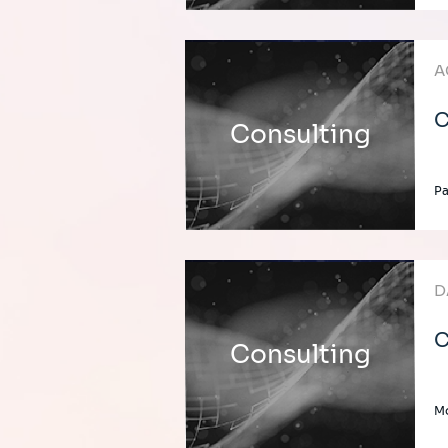
A
C
Consulting
P
D
C
Consulting
M