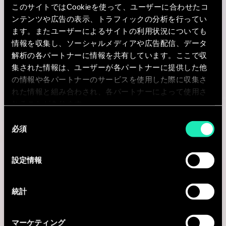
Paris, フランス
このサイトではCookieを使って、ユーザーに合わせたコ
ンテンツや広告の表示、トラフィックの分析を行ってい
I'm interested
ます。またユーザーによるサイトの利用状況についても
情報を収集し、ソーシャルメディアや広告配信、データ
解析の各パートナーに情報を共有しています。ここで収
集された情報は、ユーザーが各パートナーに提供した他
Consulting
の情報や各パートナーのサービスを使用した際に収集さ
れた情報と組み合わされ、各パートナーによって使用さ
れることがあります。
HR & CHANGE MANAGEMENT
同
Consultant - HR & Transformation
必須
意
の
Paris, フランス
選
設定情報
択
I'm interested
統計
Consulting
マーケティング