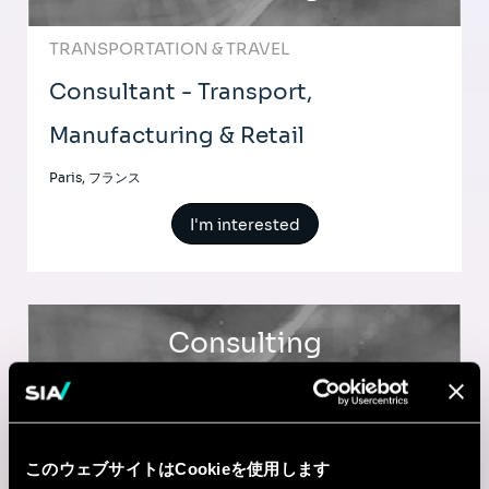
TRANSPORTATION & TRAVEL
Consultant - Transport,
Manufacturing & Retail
Paris, フランス
I'm interested
Consulting
HR & CHANGE MANAGEMENT
Consultant HR Digital & IA
このウェブサイトはCookieを使用します