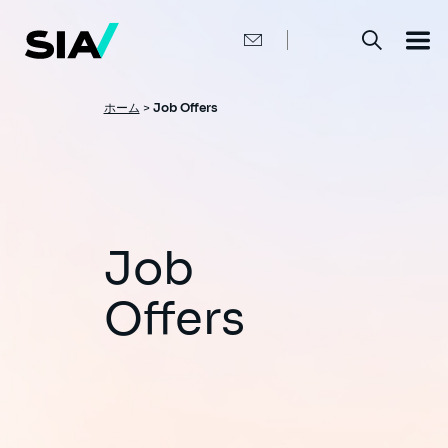
メ
イ
ン
コ
ン
テ
ン
パ
ホーム
>
Job Offers
ツ
ン
に
移
く
動
ず
Job
Offers