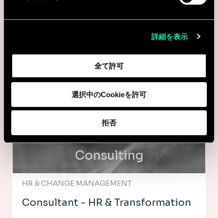
BUSINESS TRANSFORMATION
詳細を表示
Consultant - Business
Transformation
全て許可
Paris, フランス
選択中のCookieを許可
I'm interested
拒否
Consulting
HR & CHANGE MANAGEMENT
Consultant - HR & Transformation