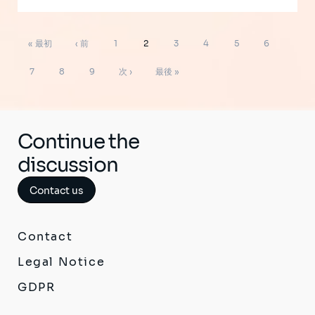
ペ
先
前
ペ
ペ
ペ
ペ
ペ
ペ
« 最初
‹ 前
1
2
3
4
5
6
ー
ジ
頭
ペ
ー
ー
ー
ー
ー
ー
ペ
ペ
ペ
次
最
送
7
8
9
次 ›
最後 »
り
ペ
ー
ジ
ジ
ジ
ジ
ジ
ジ
ー
ー
ー
ペ
終
ー
ジ
ジ
ジ
ジ
ー
ペ
ジ
ジ
ー
Continue the
ジ
discussion
Contact us
Contact
Legal Notice
GDPR