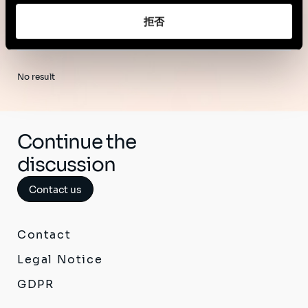
拒否
No result
Continue the
discussion
Contact us
Contact
Legal Notice
GDPR