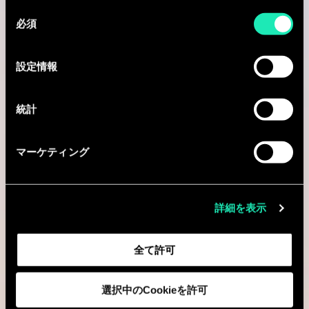
同
必須
意
役割
の
選
設定情報
択
統計
Expertise
マーケティング
詳細を表示
タイトル
全て許可
選択中のCookieを許可