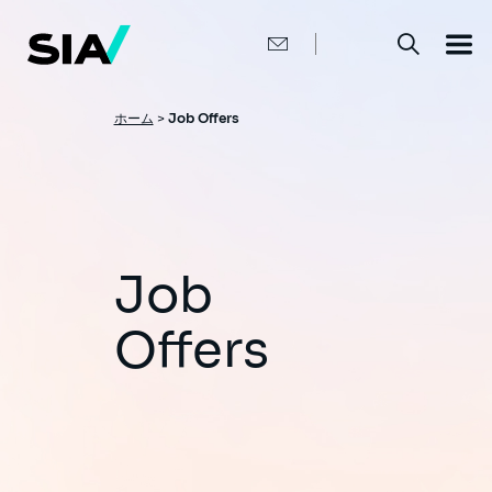
メ
イ
ン
コ
ン
テ
ン
パ
ホーム
>
Job Offers
ツ
ン
に
移
く
動
ず
Job
Offers