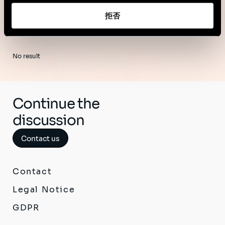
拒否
No result
Continue the
discussion
Contact us
Contact
Legal Notice
GDPR