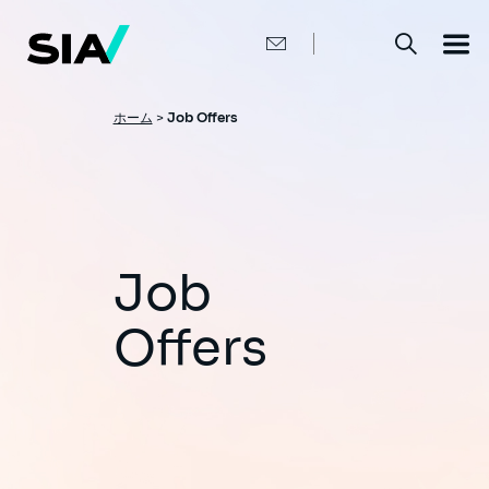
メ
イ
ン
コ
ン
テ
ン
パ
ホーム
>
Job Offers
ツ
ン
に
移
く
動
ず
Job
Offers