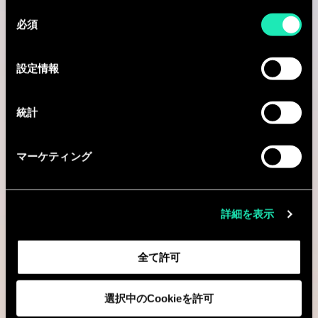
同
必須
意
役割
の
選
設定情報
択
統計
Expertise
マーケティング
詳細を表示
タイトル
全て許可
選択中のCookieを許可