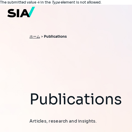
メ
エ
The submitted value
4
in the
Type
element is not allowed.
イ
ラ
ン
コ
ー
ン
メ
テ
ン
ッ
ツ
パ
ホーム
>
Publications
セ
に
ン
移
ー
動
く
ジ
ず
Publications
Articles, research and insights.