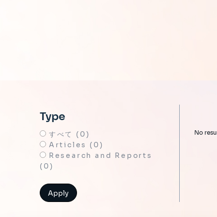
Type
No resu
すべて (0)
Articles (0)
Research and Reports
(0)