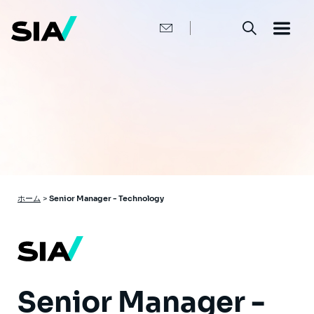
メ
イ
ン
コ
ン
テ
ン
ツ
に
移
動
パ
ホーム
>
Senior Manager - Technology
ン
く
ず
Senior Manager -