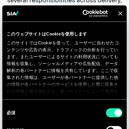
several responsibilities across delivery,
business development, management
/mentoring, recruitment,
marketing/content development:
このウェブサイトはCookieを使用します
Expertise
– lead the development of
the technology practice including
このサイトではCookieを使って、ユーザーに合わせたコ
ンテンツや広告の表示、トラフィックの分析を行ってい
DevOps, IT architecture, IoT, Cloud
ます。またユーザーによるサイトの利用状況についても
computing, blockchain technology,
情報を収集し、ソーシャルメディアや広告配信、データ
Information and cybersecurity,
解析の各パートナーに情報を共有しています。ここで収
Personalized and predictive
集された情報は、ユーザーが各パートナーに提供した他
technologies, extended reality and
の情報や各パートナーのサービスを使用した際に収集さ
ensure to leverage with our Digital
れた情報と組み合わされ、各パートナーによって使用さ
れることがあります。
asset WG and capabilities
同
必須
意
Delivery
- Lead teams and deliver
の
project work across a range of
選