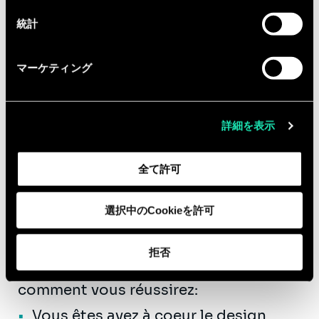
統計
Qualifications
Diplômé(e) d'une formation
マーケティング
universitaire en administration, en RH,
en développement organisationnel, en
gestion de projets, en communication
詳細を表示
ou en psychologie, vous justifiez
nécessairement d'une expérience de
全て許可
minimum 5 ans dans le conseil ou sur
des missions auprès d'une Direction
選択中のCookieを許可
des Ressources Humaines.
Vous souhaitez bâtir votre carrière et
拒否
votre avenir chez Sia Partners? Voici
comment vous réussirez:
Vous êtes avez à coeur le design