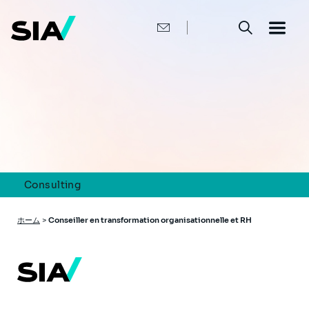
メ
イ
ン
コ
ン
テ
ン
ツ
に
移
動
Consulting
パ
ホーム
>
Conseiller en transformation organisationnelle et RH
ン
く
ず