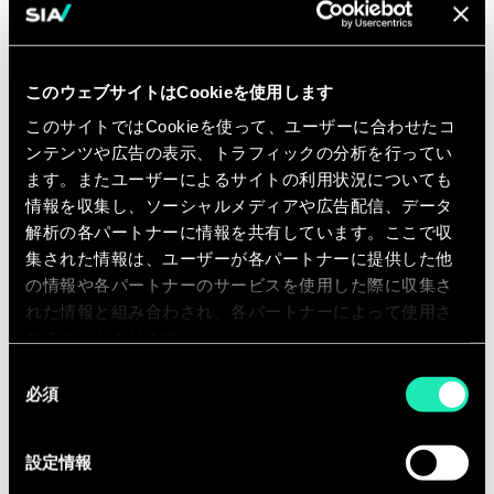
De plus, dans le cadre des activités
internes du cabinet, votre
participation s’articule autour des
このウェブサイトはCookieを使用します
axes suivants :
このサイトではCookieを使って、ユーザーに合わせたコ
ンテンツや広告の表示、トラフィックの分析を行ってい
Le développement ou le
ます。またユーザーによるサイトの利用状況についても
renforcement de nos offres au
情報を収集し、ソーシャルメディアや広告配信、データ
travers de formations, de groupes
解析の各パートナーに情報を共有しています。ここで収
de travail, de diffusion de support
集された情報は、ユーザーが各パートナーに提供した他
internes et externes ;
の情報や各パートナーのサービスを使用した際に収集さ
れた情報と組み合わされ、各パートナーによって使用さ
La politique de publication (blogs
れることがあります。
sectoriels, études, parution presse) ;
同
必須
Le développement du cabinet en
意
の
participant à diverses actions
選
commerciales et de visibilité
設定情報
択